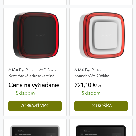
AJAX FireProtect VAD Black
AJAX FireProtect
Bezdrôtové adresovateľné
Sounder/VAD White
vizuálne požiarne poplašné
Bezdrôtové adresovateľné
Cena na vyžiadanie
221,10 €
/ ks
zariadenie
zariadenie so sirénou a
Skladom
Skladom
vizuálnym varovaním
ZOBRAZIŤ VIAC