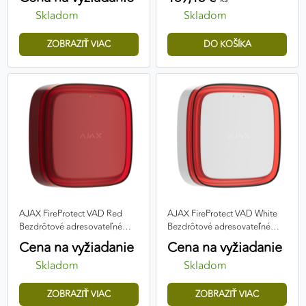
Skladom
Skladom
ZOBRAZIŤ VIAC
AJAX FireProtect VAD Red
AJAX FireProtect VAD White
Bezdrôtové adresovateľné
Bezdrôtové adresovateľné
vizuálne požiarne poplašné
vizuálne požiarne poplašné
Cena na vyžiadanie
Cena na vyžiadanie
zariadenie
zariadenie
Skladom
Skladom
ZOBRAZIŤ VIAC
ZOBRAZIŤ VIAC