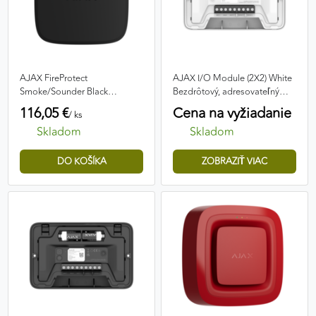
AJAX FireProtect
AJAX I/O Module (2X2) White
Smoke/Sounder Black
Bezdrôtový, adresovateľný
Bezdrôtový adresovateľný
modul
116,05 €
Cena na vyžiadanie
/ ks
detektor dymu so sirénou
Skladom
Skladom
ZOBRAZIŤ VIAC