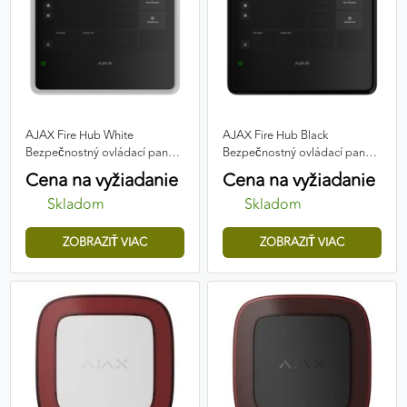
AJAX Fire Hub White
AJAX Fire Hub Black
Bezpečnostný ovládací panel
Bezpečnostný ovládací panel
požiarneho systému
požiarneho systému
Cena na vyžiadanie
Cena na vyžiadanie
Skladom
Skladom
ZOBRAZIŤ VIAC
ZOBRAZIŤ VIAC