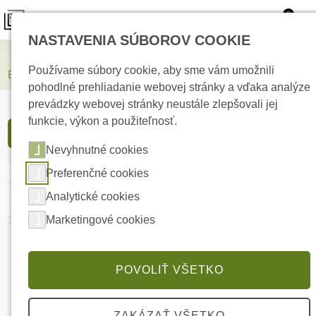
0
NASTAVENIA SÚBOROV COOKIE
Zabezpečovacie systémy
Ajax
Používame súbory cookie, aby sme vám umožnili
Elektrická požiarná signalizácia
pohodlné prehliadanie webovej stránky a vďaka analýze
prevádzky webovej stránky neustále zlepšovali jej
funkcie, výkon a použiteľnosť.
FILTROVAŤ PRODUKTY
Nevyhnutné cookies
Preferenčné cookies
Analytické cookies
Najlacnejšie
Najdrahšie
Abecedne
Marketingové cookies
POVOLIŤ VŠETKO
ZAKÁZAŤ VŠETKO