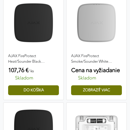
AJAX FireProtect
AJAX FireProtect
Heat/Sounder Black
Smoke/Sounder White
Bezdrôtový adresovateľný
Bezdrôtový adresovateľný
107,76 €
Cena na vyžiadanie
/ ks
detektor požiaru so sirénou
detektor dymu so sirénou
Skladom
Skladom
ZOBRAZIŤ VIAC