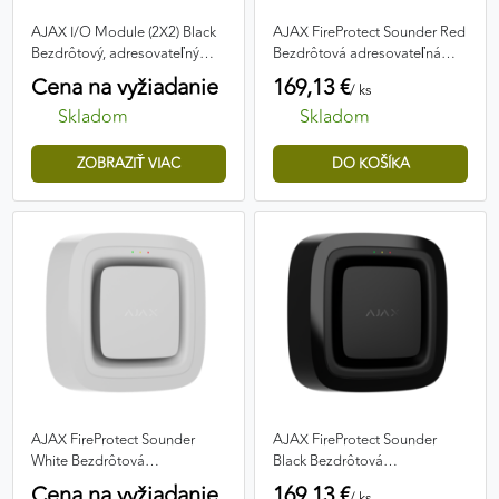
AJAX I/O Module (2X2) Black
AJAX FireProtect Sounder Red
Bezdrôtový, adresovateľný
Bezdrôtová adresovateľná
modul
požiarna siréna
Cena na vyžiadanie
169,13 €
/ ks
Skladom
Skladom
ZOBRAZIŤ VIAC
AJAX FireProtect Sounder
AJAX FireProtect Sounder
White Bezdrôtová
Black Bezdrôtová
adresovateľná požiarna siréna
adresovateľná požiarna siréna
Cena na vyžiadanie
169,13 €
/ ks