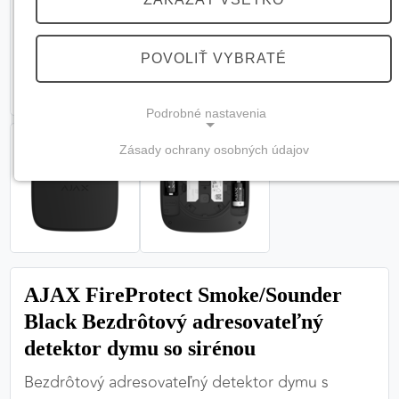
POVOLIŤ VYBRATÉ
Podrobné nastavenia
Zásady ochrany osobných údajov
NEVYHNUTNÉ COOKIES
(vždy aktívne, nemožno vypnúť)
Tieto cookies sú potrebné na správne fungovanie
webovej stránky a bez nich by nebolo možné
zabezpečiť jej plnú funkčnosť.
AJAX FireProtect Smoke/Sounder
Nevyhnutné cookies
Black Bezdrôtový adresovateľný
detektor dymu so sirénou
Bezdrôtový adresovateľný detektor dymu s
PREFERENČNÉ COOKIES