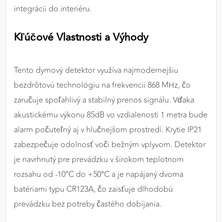
integrácii do interiéru.
Kľúčové Vlastnosti a Výhody
Tento dymový detektor využíva najmodernejšiu
bezdrôtovú technológiu na frekvencii 868 MHz, čo
zaručuje spoľahlivý a stabilný prenos signálu. Vďaka
akustickému výkonu 85dB vo vzdialenosti 1 metra bude
alarm počuteľný aj v hlučnejšom prostredí. Krytie IP21
zabezpečuje odolnosť voči bežným vplyvom. Detektor
je navrhnutý pre prevádzku v širokom teplotnom
rozsahu od -10°C do +50°C a je napájaný dvoma
batériami typu CR123A, čo zaisťuje dlhodobú
prevádzku bez potreby častého dobíjania.