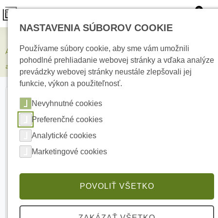
0
NASTAVENIA SÚBOROV COOKIE
Zabezpečovacie systémy
Používame súbory cookie, aby sme vám umožnili
AJAX FireProtect Smoke/Sounder Black Bezdrôtový
pohodlné prehliadanie webovej stránky a vďaka analýze
adresovateľný detektor dymu so sirénou
prevádzky webovej stránky neustále zlepšovali jej
funkcie, výkon a použiteľnosť.
Nevyhnutné cookies
Preferenčné cookies
Analytické cookies
Marketingové cookies
POVOLIŤ VŠETKO
ZAKÁZAŤ VŠETKO