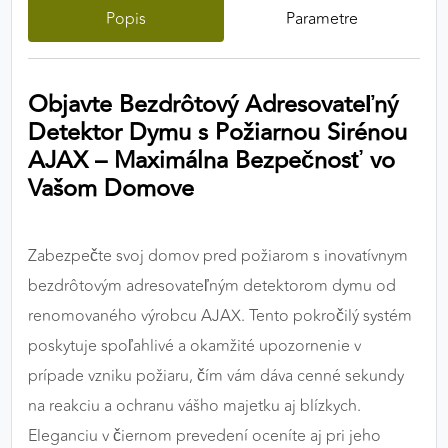
Popis
Parametre
výkon a funkčnosť našich stránok.
Google Analytics
Objavte Bezdrôtový Adresovateľný
Poskytovateľ:
Google
Detektor Dymu s Požiarnou Sirénou
AJAX – Maximálna Bezpečnosť vo
Vašom Domove
MARKETINGOVÉ COOKIES
Marketingové cookies sa používajú na sledovanie
správania používateľov naprieč webovými
Zabezpečte svoj domov pred požiarom s inovatívnym
stránkami. Umožňujú nám a našim partnerom
bezdrôtovým adresovateľným detektorom dymu od
zobrazovať cielenú a relevantnú reklamu, a to na
našom webe aj v reklamných sieťach tretích strán.
renomovaného výrobcu AJAX. Tento pokročilý systém
poskytuje spoľahlivé a okamžité upozornenie v
Google Ads
prípade vzniku požiaru, čím vám dáva cenné sekundy
Poskytovateľ:
Google
na reakciu a ochranu vášho majetku aj blízkych.
Eleganciu v čiernom prevedení oceníte aj pri jeho