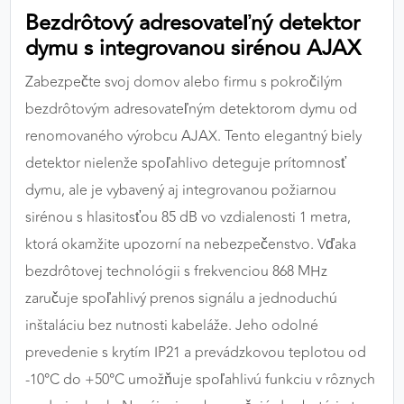
Bezdrôtový adresovateľný detektor
výkon a funkčnosť našich stránok.
dymu s integrovanou sirénou AJAX
Google Analytics
Zabezpečte svoj domov alebo firmu s pokročilým
Poskytovateľ:
Google
bezdrôtovým adresovateľným detektorom dymu od
renomovaného výrobcu AJAX. Tento elegantný biely
detektor nielenže spoľahlivo deteguje prítomnosť
MARKETINGOVÉ COOKIES
dymu, ale je vybavený aj integrovanou požiarnou
Marketingové cookies sa používajú na sledovanie
sirénou s hlasitosťou 85 dB vo vzdialenosti 1 metra,
správania používateľov naprieč webovými
stránkami. Umožňujú nám a našim partnerom
ktorá okamžite upozorní na nebezpečenstvo. Vďaka
zobrazovať cielenú a relevantnú reklamu, a to na
bezdrôtovej technológii s frekvenciou 868 MHz
našom webe aj v reklamných sieťach tretích strán.
zaručuje spoľahlivý prenos signálu a jednoduchú
inštaláciu bez nutnosti kabeláže. Jeho odolné
Google Ads
prevedenie s krytím IP21 a prevádzkovou teplotou od
Poskytovateľ:
Google
-10°C do +50°C umožňuje spoľahlivú funkciu v rôznych