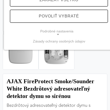
POVOLIŤ VYBRATÉ
Podrobné nastavenia
Zásady ochrany osobných údajov
NEVYHNUTNÉ COOKIES
(vždy aktívne, nemožno vypnúť)
Tieto cookies sú potrebné na správne fungovanie
webovej stránky a bez nich by nebolo možné
zabezpečiť jej plnú funkčnosť.
AJAX FireProtect Smoke/Sounder
Nevyhnutné cookies
White Bezdrôtový adresovateľný
detektor dymu so sirénou
Bezdrôtový adresovateľný detektor dymu s
PREFERENČNÉ COOKIES