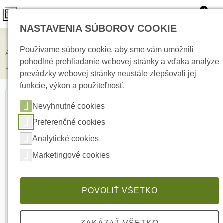
0
NASTAVENIA SÚBOROV COOKIE
Zabezpečovacie systémy
Používame súbory cookie, aby sme vám umožnili
AJAX FireProtect Smoke/Sounder White Bezdrôtový
pohodlné prehliadanie webovej stránky a vďaka analýze
adresovateľný detektor dymu so sirénou
prevádzky webovej stránky neustále zlepšovali jej
funkcie, výkon a použiteľnosť.
Nevyhnutné cookies
Preferenčné cookies
Analytické cookies
Marketingové cookies
POVOLIŤ VŠETKO
ZAKÁZAŤ VŠETKO