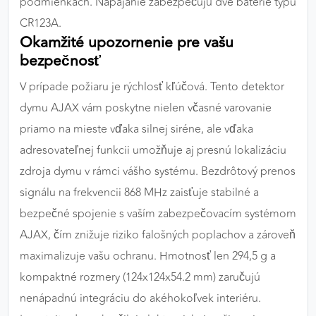
podmienkach. Napájanie zabezpečujú dve batérie typu
CR123A.
Okamžité upozornenie pre vašu
bezpečnosť
V prípade požiaru je rýchlosť kľúčová. Tento detektor
dymu AJAX vám poskytne nielen včasné varovanie
priamo na mieste vďaka silnej siréne, ale vďaka
adresovateľnej funkcii umožňuje aj presnú lokalizáciu
zdroja dymu v rámci vášho systému. Bezdrôtový prenos
signálu na frekvencii 868 MHz zaisťuje stabilné a
bezpečné spojenie s vaším zabezpečovacím systémom
AJAX, čím znižuje riziko falošných poplachov a zároveň
maximalizuje vašu ochranu. Hmotnosť len 294,5 g a
kompaktné rozmery (124x124x54.2 mm) zaručujú
nenápadnú integráciu do akéhokoľvek interiéru.