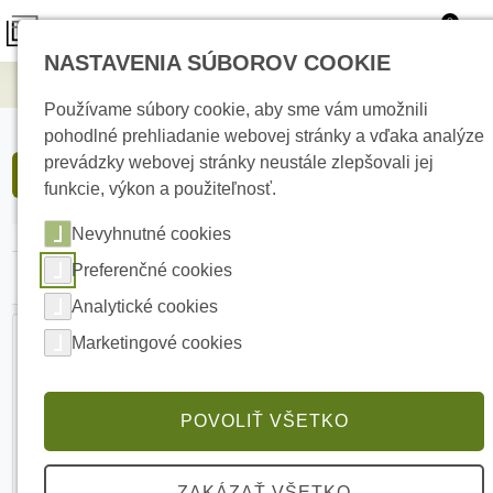
0
NASTAVENIA SÚBOROV COOKIE
Zabezpečovacie systémy
Prístupové systémy
Používame súbory cookie, aby sme vám umožnili
pohodlné prehliadanie webovej stránky a vďaka analýze
prevádzky webovej stránky neustále zlepšovali jej
FILTROVAŤ PRODUKTY
funkcie, výkon a použiteľnosť.
Nevyhnutné cookies
Preferenčné cookies
Najlacnejšie
Najdrahšie
Abecedne
Analytické cookies
Marketingové cookies
POVOLIŤ VŠETKO
ZAKÁZAŤ VŠETKO