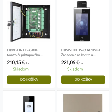
HIKVISION DS-K2804
HIKVISION DS-K1TA70MI-T
Kontrolér prístupového
Zariadenie na kontrolu
systému
prístupu
210,15 €
221,06 €
/ ks
/ ks
Skladom
Skladom