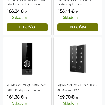
čítačka pre administráciu
Prístupový termínál -
odtlačkov prstov
antivandal, Mifare čítačka
106,34 €
156,11 €
/ ks
/ ks
kariet, IP65, IK08
Skladom
Skladom
HIKVISION DS-K1T510MBWX-
HIKVISION DS-K1109DKB-QR
QRE1 Prístupový termínál
čítačka kariet/QR
kód/password
164,38 €
169,70 €
/ ks
/ ks
Skladom
Skladom