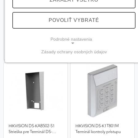
HIKVISION IC S50 elektronická
HIKVISION DS-KAB34X-S1
Mifare karta
Ochranná strieška
POVOLIŤ VYBRATÉ
2,31 €
23,20 €
/ ks
/ ks
Skladom
Skladom
Podrobné nastavenia
Zásady ochrany osobných údajov
NEVYHNUTNÉ COOKIES
(vždy aktívne, nemožno vypnúť)
Tieto cookies sú potrebné na správne fungovanie
webovej stránky a bez nich by nebolo možné
zabezpečiť jej plnú funkčnosť.
Nevyhnutné cookies
HIKVISION DS-KAB502-S1
HIKVISION DS-K1T801M
Strieška pre Terminál DS-
Terminál kontroly prístupu
PREFERENČNÉ COOKIES
K1T502DBFWX-C