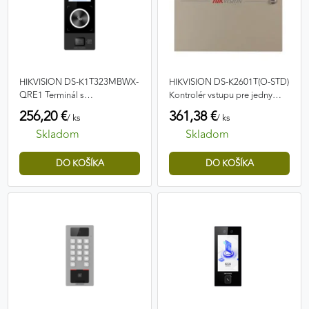
HIKVISION DS-K1T323MBWX-
HIKVISION DS-K2601T(O-STD)
QRE1 Terminál s
Kontrolér vstupu pre jedny
rozpoznávaním tváre
dvere.
256,20 €
361,38 €
/ ks
/ ks
Skladom
Skladom