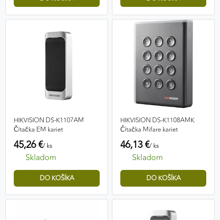
výkon a funkčnosť našich stránok.
Google Analytics
Poskytovateľ:
Google
MARKETINGOVÉ COOKIES
Marketingové cookies sa používajú na sledovanie
správania používateľov naprieč webovými
HIKVISION DS-K1107AM
HIKVISION DS-K1108AMK
Čítačka EM kariet
Čítačka Mifare kariet
stránkami. Umožňujú nám a našim partnerom
45,26 €
46,13 €
zobrazovať cielenú a relevantnú reklamu, a to na
/ ks
/ ks
našom webe aj v reklamných sieťach tretích strán.
Skladom
Skladom
Google Ads
Poskytovateľ:
Google