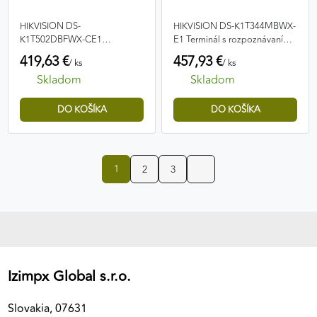
HIKVISION DS-
HIKVISION DS-K1T344MBWX-
K1T502DBFWX-CE1
E1 Terminál s rozpoznávaním
Prístupový terminál
tváre
419,63 €
457,93 €
/ ks
/ ks
Skladom
Skladom
1
2
3
Izimpx Global s.r.o.
Slovakia, 07631