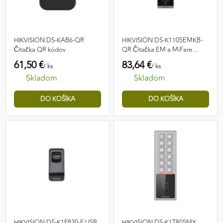
HIKVISION DS-KAB6-QR
HIKVISION DS-K1105EMKB-
Čítačka QR kódov
QR Čítačka EM a MiFare
kariet, klávesnica, čítačka QR
61,50 €
83,64 €
/ ks
/ ks
Skladom
Skladom
HIKVISION DS-K1F820-F USB
HIKVISION DS-K1T805MX