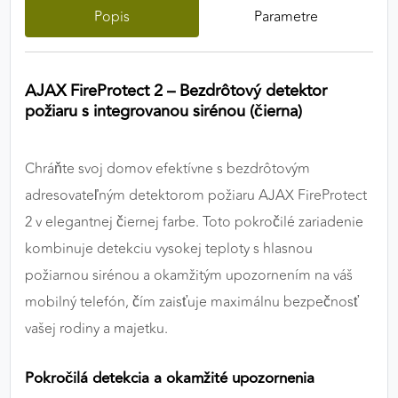
Popis
Parametre
výkon a funkčnosť našich stránok.
Google Analytics
AJAX FireProtect 2 – Bezdrôtový detektor
Poskytovateľ:
Google
požiaru s integrovanou sirénou (čierna)
Chráňte svoj domov efektívne s bezdrôtovým
MARKETINGOVÉ COOKIES
Marketingové cookies sa používajú na sledovanie
adresovateľným detektorom požiaru AJAX FireProtect
správania používateľov naprieč webovými
2 v elegantnej čiernej farbe. Toto pokročilé zariadenie
stránkami. Umožňujú nám a našim partnerom
kombinuje detekciu vysokej teploty s hlasnou
zobrazovať cielenú a relevantnú reklamu, a to na
požiarnou sirénou a okamžitým upozornením na váš
našom webe aj v reklamných sieťach tretích strán.
mobilný telefón, čím zaisťuje maximálnu bezpečnosť
Google Ads
vašej rodiny a majetku.
Poskytovateľ:
Google
Pokročilá detekcia a okamžité upozornenia