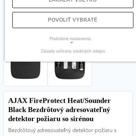
POVOLIŤ VYBRATÉ
Podrobné nastavenia
Zásady ochrany osobných údajov
NEVYHNUTNÉ COOKIES
(vždy aktívne, nemožno vypnúť)
Tieto cookies sú potrebné na správne fungovanie
webovej stránky a bez nich by nebolo možné
zabezpečiť jej plnú funkčnosť.
AJAX FireProtect Heat/Sounder
Nevyhnutné cookies
Black Bezdrôtový adresovateľný
detektor požiaru so sirénou
Bezdrôtový adresovateľný detektor požiaru s
PREFERENČNÉ COOKIES