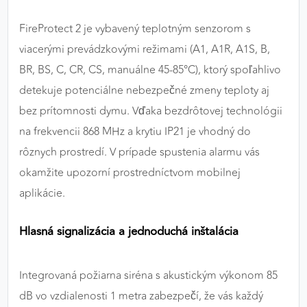
FireProtect 2 je vybavený teplotným senzorom s
viacerými prevádzkovými režimami (A1, A1R, A1S, B,
BR, BS, C, CR, CS, manuálne 45-85°C), ktorý spoľahlivo
detekuje potenciálne nebezpečné zmeny teploty aj
bez prítomnosti dymu. Vďaka bezdrôtovej technológii
na frekvencii 868 MHz a krytiu IP21 je vhodný do
rôznych prostredí. V prípade spustenia alarmu vás
okamžite upozorní prostredníctvom mobilnej
aplikácie.
Hlasná signalizácia a jednoduchá inštalácia
Integrovaná požiarna siréna s akustickým výkonom 85
dB vo vzdialenosti 1 metra zabezpečí, že vás každý