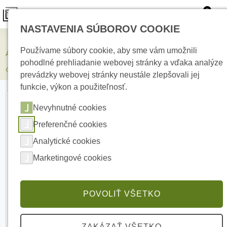
0
NASTAVENIA SÚBOROV COOKIE
Zabezpečovacie systémy
Používame súbory cookie, aby sme vám umožnili
AJAX FireProtect Heat/Sounder Black Bezdrôtový adresovateľný
pohodlné prehliadanie webovej stránky a vďaka analýze
detektor požiaru so sirénou
prevádzky webovej stránky neustále zlepšovali jej
funkcie, výkon a použiteľnosť.
Nevyhnutné cookies
Preferenčné cookies
Analytické cookies
Marketingové cookies
POVOLIŤ VŠETKO
ZAKÁZAŤ VŠETKO