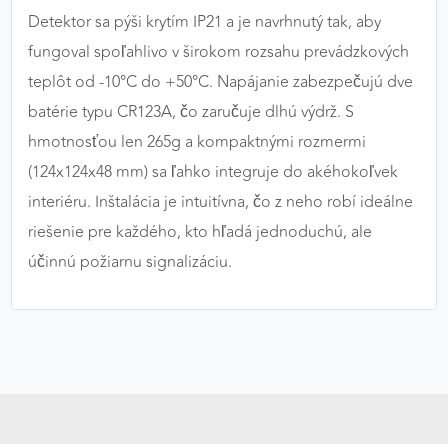
Detektor sa pýši krytím IP21 a je navrhnutý tak, aby
fungoval spoľahlivo v širokom rozsahu prevádzkových
teplôt od -10°C do +50°C. Napájanie zabezpečujú dve
batérie typu CR123A, čo zaručuje dlhú výdrž. S
hmotnosťou len 265g a kompaktnými rozmermi
(124x124x48 mm) sa ľahko integruje do akéhokoľvek
interiéru. Inštalácia je intuitívna, čo z neho robí ideálne
riešenie pre každého, kto hľadá jednoduchú, ale
účinnú požiarnu signalizáciu.