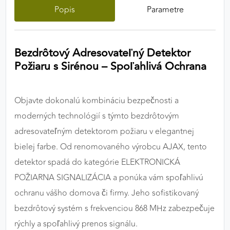
Popis
Parametre
výkon a funkčnosť našich stránok.
Google Analytics
Bezdrôtový Adresovateľný Detektor
Poskytovateľ:
Google
Požiaru s Sirénou – Spoľahlivá Ochrana
MARKETINGOVÉ COOKIES
Objavte dokonalú kombináciu bezpečnosti a
Marketingové cookies sa používajú na sledovanie
moderných technológií s týmto bezdrôtovým
správania používateľov naprieč webovými
adresovateľným detektorom požiaru v elegantnej
stránkami. Umožňujú nám a našim partnerom
bielej farbe. Od renomovaného výrobcu AJAX, tento
zobrazovať cielenú a relevantnú reklamu, a to na
našom webe aj v reklamných sieťach tretích strán.
detektor spadá do kategórie ELEKTRONICKÁ
POŽIARNA SIGNALIZÁCIA a ponúka vám spoľahlivú
Google Ads
ochranu vášho domova či firmy. Jeho sofistikovaný
Poskytovateľ:
Google
bezdrôtový systém s frekvenciou 868 MHz zabezpečuje
rýchly a spoľahlivý prenos signálu.