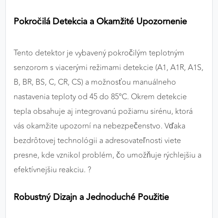
Pokročilá Detekcia a Okamžité Upozornenie
Tento detektor je vybavený pokročilým teplotným
senzorom s viacerými režimami detekcie (A1, A1R, A1S,
B, BR, BS, C, CR, CS) a možnosťou manuálneho
nastavenia teploty od 45 do 85°C. Okrem detekcie
tepla obsahuje aj integrovanú požiarnu sirénu, ktorá
vás okamžite upozorní na nebezpečenstvo. Vďaka
bezdrôtovej technológii a adresovateľnosti viete
presne, kde vznikol problém, čo umožňuje rýchlejšiu a
efektívnejšiu reakciu. ?
Robustný Dizajn a Jednoduché Použitie