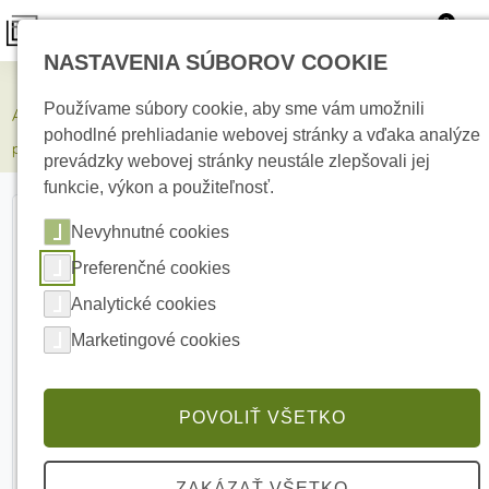
0
NASTAVENIA SÚBOROV COOKIE
Zabezpečovacie systémy
Používame súbory cookie, aby sme vám umožnili
AJAX FireProtect Heat White Bezdrôtový adresovateľný detektor
pohodlné prehliadanie webovej stránky a vďaka analýze
požiaru
prevádzky webovej stránky neustále zlepšovali jej
funkcie, výkon a použiteľnosť.
Nevyhnutné cookies
Preferenčné cookies
Analytické cookies
Marketingové cookies
POVOLIŤ VŠETKO
ZAKÁZAŤ VŠETKO