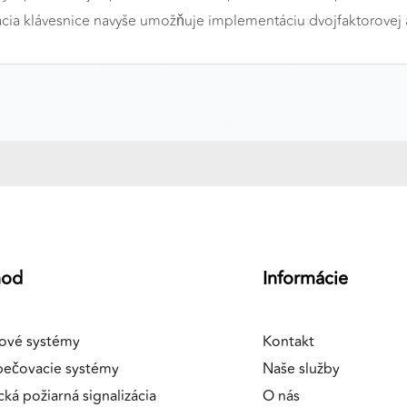
cia klávesnice navyše umožňuje implementáciu dvojfaktorovej a
a
hod
Informácie
ové systémy
Kontakt
pečovacie systémy
Naše služby
cká požiarná signalizácia
O nás