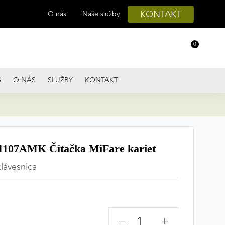
KONTAKT
O nás
Naše služby
0
S
O NÁS
SLUŽBY
KONTAKT
07AMK Čítačka MiFare kariet
klávesnica
−
+