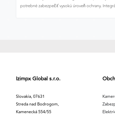
potrebné zabezpečiť vysokú úroveň ochrany. Integrá
MARKETINGOVÉ COOKIES
Marketingové cookies sa používajú na sledovanie
správania používateľov naprieč webovými stránkami.
Umožňujú nám a našim partnerom zobrazovať cielenú 
relevantnú reklamu, a to na našom webe aj v
reklamných sieťach tretích strán.
Google Ads
Poskytovateľ:
Google
Izimpx Global s.r.o.
Obc
Slovakia, 07631
Kamer
Streda nad Bodrogom,
Zabez
Kamenecká 554/55
Elektri