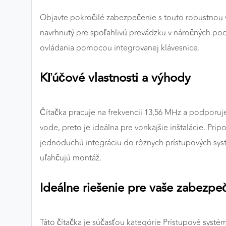
Preferenčné cookies
Objavte pokročilé zabezpečenie s touto robustnou
navrhnutý pre spoľahlivú prevádzku v náročných p
ovládania pomocou integrovanej klávesnice.
ANALYTICKÉ COOKIES
Analytické cookies nám umožňujú meranie výkonu
Kľúčové vlastnosti a výhody
nášho webu. Ich pomocou určujeme počet návštev a
zdroje návštev našich webových stránok. Dáta získané
pomocou týchto cookies spracovávame anonymne a
Čítačka pracuje na frekvencii 13,56 MHz a podporuje 
súhrnne, bez použitia identifikátorov, ktoré ukazujú na
vode, preto je ideálna pre vonkajšie inštalácie. P
konkrétnych používateľov nášho webu. Vďaka týmto
jednoduchú integráciu do rôznych prístupových sy
cookies môžeme optimalizovať výkon a funkčnosť
uľahčujú montáž.
našich stránok.
Google Analytics
Ideálne riešenie pre vaše zabezpe
Poskytovateľ:
Google
Táto čítačka je súčasťou kategórie Prístupové systém