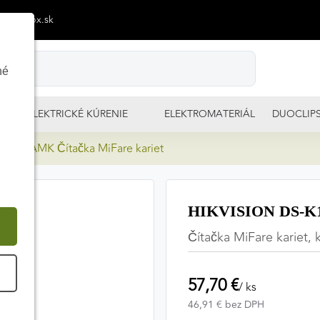
p@izimpx.sk
né
ELEKTRICKÉ KÚRENIE
ELEKTROMATERIÁL
DUOCLIP
K1107AMK Čítačka MiFare kariet
HIKVISION DS-K11
Čítačka MiFare kariet, 
É
57,70 €
/ ks
46,91 € bez DPH