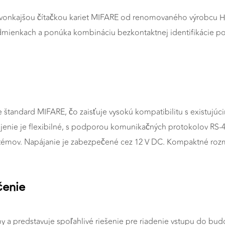
 vonkajšou čítačkou kariet MIFARE od renomovaného výrobcu H
odmienkach a ponúka kombináciu bezkontaktnej identifikácie
štandard MIFARE, čo zaisťuje vysokú kompatibilitu s existujúcim
ripojenie je flexibilné, s podporou komunikačných protokolov 
stémov. Napájanie je zabezpečené cez 12 V DC. Kompaktné rozm
čenie
y a predstavuje spoľahlivé riešenie pre riadenie vstupu do budov,