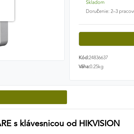
Skladom
Doručenie: 2–3 pracov
Kód:
24836637
Váha:
0.25kg
FARE s klávesnicou od HIKVISION