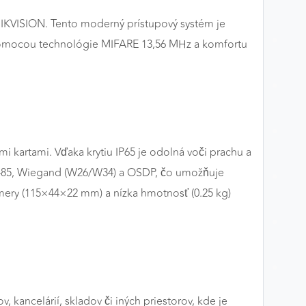
IKVISION. Tento moderný prístupový systém je
 pomocou technológie MIFARE 13,56 MHz a komfortu
i kartami. Vďaka krytiu IP65 je odolná voči prachu a
RS-485, Wiegand (W26/W34) a OSDP, čo umožňuje
ery (115×44×22 mm) a nízka hmotnosť (0.25 kg)
 kancelárií, skladov či iných priestorov, kde je