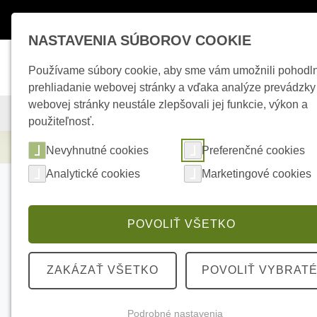
Máte otázky ?
+421 950 242 694
esho
NASTAVENIA SÚBOROV COOKIE
Používame súbory cookie, aby sme vám umožnili pohodl
prehliadanie webovej stránky a vďaka analýze prevádzky
webovej stránky neustále zlepšovali jej funkcie, výkon a
KAMEROVÉ SYSTÉMY
ZABEZPEČOVACIE SYSTÉMY
použiteľnosť.
Zabezpečovacie systémy
HIKVISION DS-
Nevyhnutné cookies
Preferenčné cookies
Analytické cookies
Marketingové cookies
POVOLIŤ VŠETKO
ZAKÁZAŤ VŠETKO
POVOLIŤ VYBRAT
Podrobné nastavenia