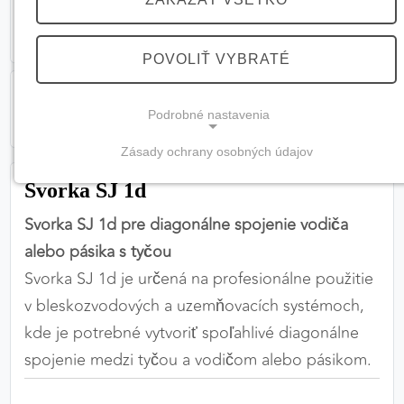
POVOLIŤ VYBRATÉ
Podrobné nastavenia
Zásady ochrany osobných údajov
NEVYHNUTNÉ COOKIES
Svorka SJ 1d
(vždy aktívne, nemožno vypnúť)
Svorka SJ 1d pre diagonálne spojenie vodiča
Tieto cookies sú potrebné na správne fungovanie
alebo pásika s tyčou
webovej stránky a bez nich by nebolo možné
Svorka SJ 1d je určená na profesionálne použitie
zabezpečiť jej plnú funkčnosť.
v bleskozvodových a uzemňovacích systémoch,
Nevyhnutné cookies
kde je potrebné vytvoriť spoľahlivé diagonálne
spojenie medzi tyčou a vodičom alebo pásikom.
PREFERENČNÉ COOKIES