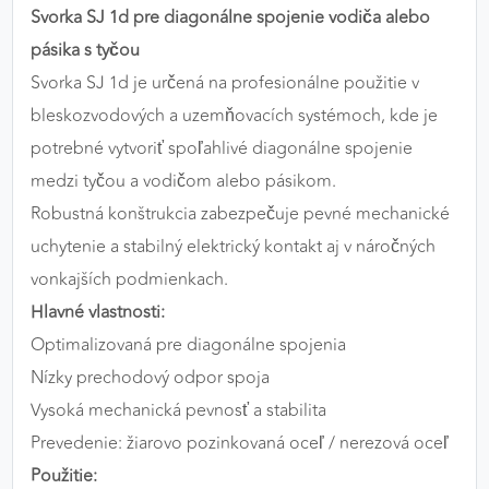
Svorka SJ 1d pre diagonálne spojenie vodiča alebo
výkon a funkčnosť našich stránok.
pásika s tyčou
Google Analytics
Svorka SJ 1d je určená na profesionálne použitie v
bleskozvodových a uzemňovacích systémoch, kde je
Poskytovateľ:
Google
potrebné vytvoriť spoľahlivé diagonálne spojenie
medzi tyčou a vodičom alebo pásikom.
MARKETINGOVÉ COOKIES
Robustná konštrukcia zabezpečuje pevné mechanické
Marketingové cookies sa používajú na sledovanie
uchytenie a stabilný elektrický kontakt aj v náročných
správania používateľov naprieč webovými
vonkajších podmienkach.
stránkami. Umožňujú nám a našim partnerom
Hlavné vlastnosti:
zobrazovať cielenú a relevantnú reklamu, a to na
Optimalizovaná pre diagonálne spojenia
našom webe aj v reklamných sieťach tretích strán.
Nízky prechodový odpor spoja
Google Ads
Vysoká mechanická pevnosť a stabilita
Poskytovateľ:
Google
Prevedenie: žiarovo pozinkovaná oceľ / nerezová oceľ
Použitie: