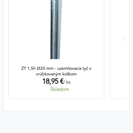
ZT 1,5h Ø20 mm - uzemňovacia tyč s
Zat
vrúbkovaným kolíkom
18,95 €
/ ks
Skladom