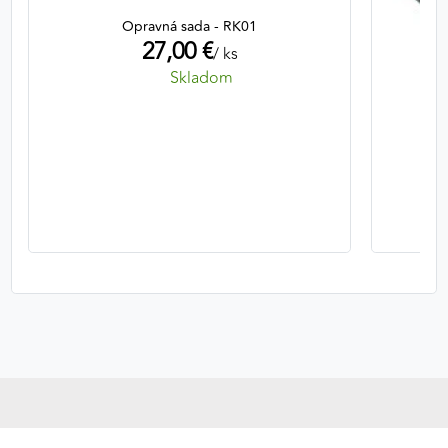
Opravná sada - RK01
27,00 €
/ ks
Skladom
Ter