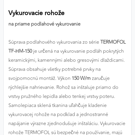
výkon a funkčnosť našich stránok.
Vykurovacie rohože
Google Analytics
na priame podlahové vykurovanie
Poskytovateľ:
Google
Súprava podlahového vykurovania zo série
TERMOFOL
TF-HM-150
je určená na vykurovanie podláh pokrytých
MARKETINGOVÉ COOKIES
keramickými, kamennými alebo gresovými dlaždicami.
Marketingové cookies sa používajú na sledovanie
Súprava obsahuje všetky potrebné prvky na
správania používateľov naprieč webovými
svojpomocnú montáž. Výkon
150 W/m
zaručuje
stránkami. Umožňujú nám a našim partnerom
rýchlejšie nahrievanie. Rohož sa inštaluje priamo do
zobrazovať cielenú a relevantnú reklamu, a to na
našom webe aj v reklamných sieťach tretích strán.
vrstvy pružného lepidla alebo tenkej vrstvy poteru.
Samolepiaca sklená tkanina uľahčuje kladenie
Google Ads
vykurovacej rohože na podklad a jednostranné
Poskytovateľ:
Google
napájanie výrazne zjednodušuje inštaláciu. Vykurovacie
rohože TERMOFOL sú bezpečné na používanie, majú