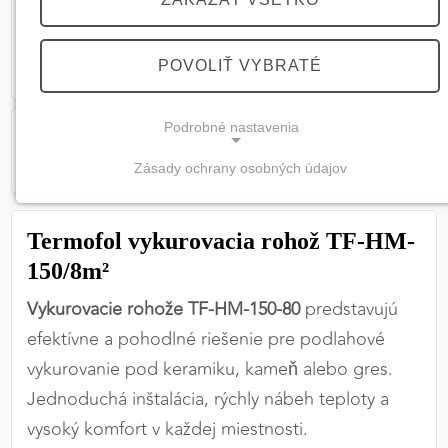
POVOLIŤ VYBRATÉ
Podrobné nastavenia
Zásady ochrany osobných údajov
NEVYHNUTNÉ COOKIES
(vždy aktívne, nemožno vypnúť)
Termofol vykurovacia rohož TF-HM-
Tieto cookies sú potrebné na správne fungovanie
150/8m²
webovej stránky a bez nich by nebolo možné
Vykurovacie rohože TF-HM-150-80
predstavujú
zabezpečiť jej plnú funkčnosť.
efektívne a pohodlné riešenie pre podlahové
Nevyhnutné cookies
vykurovanie pod keramiku, kameň alebo gres.
Jednoduchá inštalácia, rýchly nábeh teploty a
vysoký komfort v každej miestnosti.
PREFERENČNÉ COOKIES