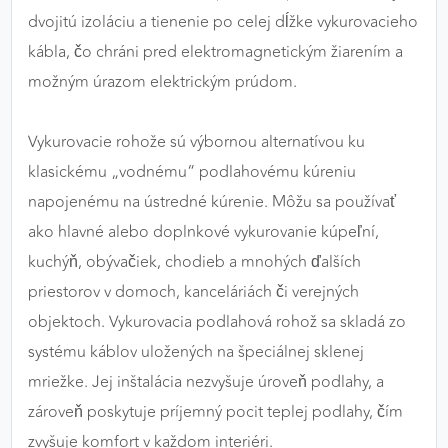
dvojitú izoláciu a tienenie po celej dĺžke vykurovacieho
kábla, čo chráni pred elektromagnetickým žiarením a
možným úrazom elektrickým prúdom.
Vykurovacie rohože sú výbornou alternatívou ku
klasickému „vodnému“ podlahovému kúreniu
napojenému na ústredné kúrenie. Môžu sa používať
ako hlavné alebo doplnkové vykurovanie kúpeľní,
kuchýň, obývačiek, chodieb a mnohých ďalších
priestorov v domoch, kanceláriách či verejných
objektoch. Vykurovacia podlahová rohož sa skladá zo
systému káblov uložených na špeciálnej sklenej
mriežke. Jej inštalácia nezvyšuje úroveň podlahy, a
zároveň poskytuje príjemný pocit teplej podlahy, čím
zvyšuje komfort v každom interiéri.