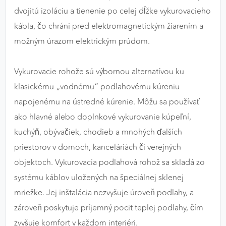
dvojitú izoláciu a tienenie po celej dĺžke vykurovacieho
kábla, čo chráni pred elektromagnetickým žiarením a
možným úrazom elektrickým prúdom.
Vykurovacie rohože sú výbornou alternatívou ku
klasickému „vodnému“ podlahovému kúreniu
napojenému na ústredné kúrenie. Môžu sa používať
ako hlavné alebo doplnkové vykurovanie kúpeľní,
kuchýň, obývačiek, chodieb a mnohých ďalších
priestorov v domoch, kanceláriách či verejných
objektoch. Vykurovacia podlahová rohož sa skladá zo
systému káblov uložených na špeciálnej sklenej
mriežke. Jej inštalácia nezvyšuje úroveň podlahy, a
zároveň poskytuje príjemný pocit teplej podlahy, čím
zvyšuje komfort v každom interiéri.