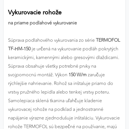
výkon a funkčnosť našich stránok.
Vykurovacie rohože
Google Analytics
na priame podlahové vykurovanie
Poskytovateľ:
Google
Súprava podlahového vykurovania zo série
TERMOFOL
TF-HM-150
je určená na vykurovanie podláh pokrytých
MARKETINGOVÉ COOKIES
keramickými, kamennými alebo gresovými dlaždicami.
Marketingové cookies sa používajú na sledovanie
Súprava obsahuje všetky potrebné prvky na
správania používateľov naprieč webovými
svojpomocnú montáž. Výkon
150 W/m
zaručuje
stránkami. Umožňujú nám a našim partnerom
rýchlejšie nahrievanie. Rohož sa inštaluje priamo do
zobrazovať cielenú a relevantnú reklamu, a to na
našom webe aj v reklamných sieťach tretích strán.
vrstvy pružného lepidla alebo tenkej vrstvy poteru.
Samolepiaca sklená tkanina uľahčuje kladenie
Google Ads
vykurovacej rohože na podklad a jednostranné
Poskytovateľ:
Google
napájanie výrazne zjednodušuje inštaláciu. Vykurovacie
rohože TERMOFOL sú bezpečné na používanie, majú