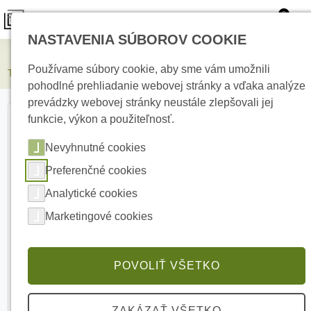
0
NASTAVENIA SÚBOROV COOKIE
Elektrické kúrenie
Používame súbory cookie, aby sme vám umožnili
Termofol vykurovacia rohož TF-HM-150/15m²
pohodlné prehliadanie webovej stránky a vďaka analýze
prevádzky webovej stránky neustále zlepšovali jej
funkcie, výkon a použiteľnosť.
Nevyhnutné cookies
Preferenčné cookies
Analytické cookies
Marketingové cookies
POVOLIŤ VŠETKO
ZAKÁZAŤ VŠETKO