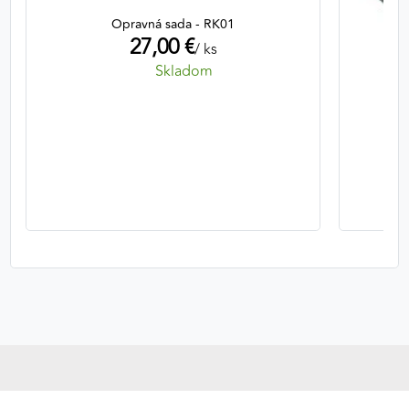
Opravná sada - RK01
27,00 €
/ ks
Skladom
Ter