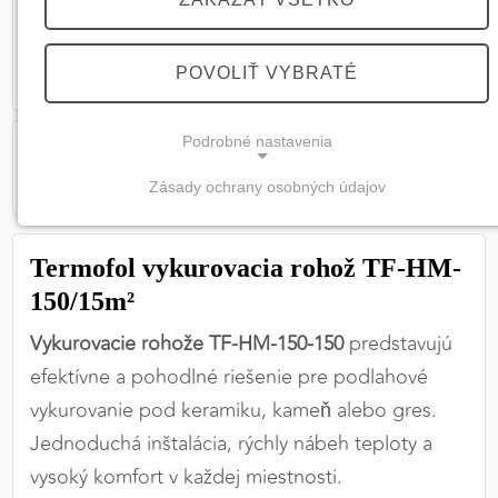
POVOLIŤ VYBRATÉ
Podrobné nastavenia
Zásady ochrany osobných údajov
NEVYHNUTNÉ COOKIES
(vždy aktívne, nemožno vypnúť)
Termofol vykurovacia rohož TF-HM-
Tieto cookies sú potrebné na správne fungovanie
150/15m²
webovej stránky a bez nich by nebolo možné
Vykurovacie rohože TF-HM-150-150
predstavujú
zabezpečiť jej plnú funkčnosť.
efektívne a pohodlné riešenie pre podlahové
Nevyhnutné cookies
vykurovanie pod keramiku, kameň alebo gres.
Jednoduchá inštalácia, rýchly nábeh teploty a
vysoký komfort v každej miestnosti.
PREFERENČNÉ COOKIES