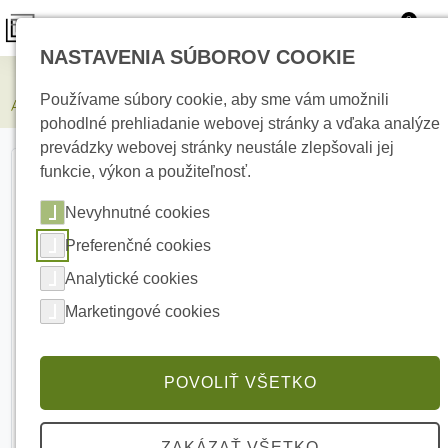
0
NASTAVENIA SÚBOROV COOKIE
Zabezpečovacie systémy
Používame súbory cookie, aby sme vám umožnili
AJAX UartBridge Modul pre integráciu zariadenia
pohodlné prehliadanie webovej stránky a vďaka analýze
prevádzky webovej stránky neustále zlepšovali jej
funkcie, výkon a použiteľnosť.
Nevyhnutné cookies
Preferenčné cookies
Analytické cookies
Marketingové cookies
POVOLIŤ VŠETKO
ZAKÁZAŤ VŠETKO