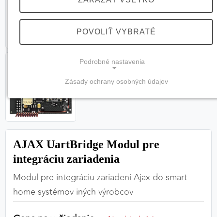
POVOLIŤ VYBRATÉ
Podrobné nastavenia
Zásady ochrany osobných údajov
NEVYHNUTNÉ COOKIES
(vždy aktívne, nemožno vypnúť)
Tieto cookies sú potrebné na správne fungovanie
webovej stránky a bez nich by nebolo možné
AJAX UartBridge Modul pre
zabezpečiť jej plnú funkčnosť.
integráciu zariadenia
Nevyhnutné cookies
Modul pre integráciu zariadení Ajax do smart
home systémov iných výrobcov
PREFERENČNÉ COOKIES