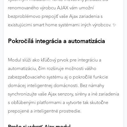
výkon a funkčnosť našich stránok.
renomovaného výrobcu AJAX vám umožní
bezproblémovo prepojiť vaše Ajax zariadenia s
Google Analytics
existujúcimi smart home systémami iných výrobcov. ✨
Poskytovateľ:
Google
Pokročilá integrácia a automatizácia
MARKETINGOVÉ COOKIES
Modul slúži ako kľúčový prvok pre integráciu a
Marketingové cookies sa používajú na sledovanie
automatizáciu, čím rozširuje možnosti vášho
správania používateľov naprieč webovými
stránkami. Umožňujú nám a našim partnerom
zabezpečovacieho systému aj o pokročilé funkcie
zobrazovať cielenú a relevantnú reklamu, a to na
domácej inteligentnej domácnosti. Bez námahy
našom webe aj v reklamných sieťach tretích strán.
synchronizujte vaše Ajax senzory, sirény a iné zariadenia
s obľúbenými platformami a vytvorte tak skutočne
Google Ads
prepojené a inteligentné prostredie.
Poskytovateľ:
Google