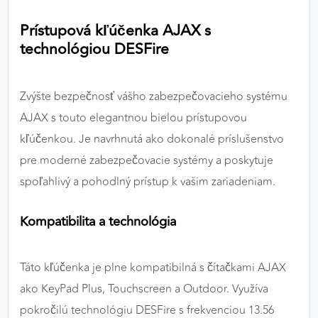
výkon a funkčnosť našich stránok.
Prístupová kľúčenka AJAX s
technológiou DESFire
Google Analytics
Poskytovateľ:
Google
Zvýšte bezpečnosť vášho zabezpečovacieho systému
AJAX s touto elegantnou bielou prístupovou
MARKETINGOVÉ COOKIES
kľúčenkou. Je navrhnutá ako dokonalé príslušenstvo
Marketingové cookies sa používajú na sledovanie
pre moderné zabezpečovacie systémy a poskytuje
správania používateľov naprieč webovými
spoľahlivý a pohodlný prístup k vašim zariadeniam.
stránkami. Umožňujú nám a našim partnerom
zobrazovať cielenú a relevantnú reklamu, a to na
Kompatibilita a technológia
našom webe aj v reklamných sieťach tretích strán.
Google Ads
Táto kľúčenka je plne kompatibilná s čítačkami AJAX
Poskytovateľ:
Google
ako KeyPad Plus, Touchscreen a Outdoor. Využíva
pokročilú technológiu DESFire s frekvenciou 13.56