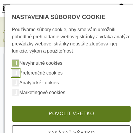
0
NASTAVENIA SÚBOROV COOKIE
Zabezpečovacie systémy
Používame súbory cookie, aby sme vám umožnili
AJAX Tag 3pcs White, Prístupová kľúčenka k čítačkám AJAX,
pohodlné prehliadanie webovej stránky a vďaka analýze
balenie 3 ks, biela
prevádzky webovej stránky neustále zlepšovali jej
funkcie, výkon a použiteľnosť.
Nevyhnutné cookies
Preferenčné cookies
Analytické cookies
Marketingové cookies
POVOLIŤ VŠETKO
ZAKÁZAŤ VŠETKO