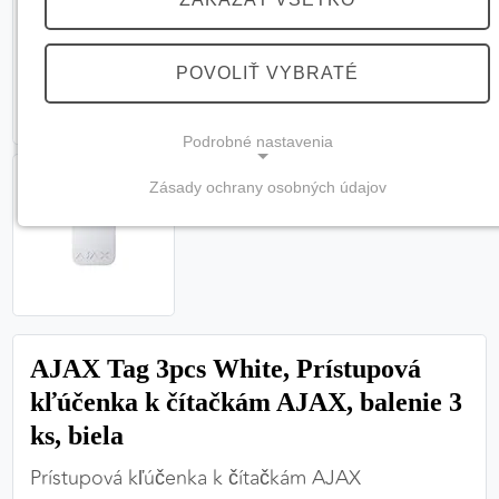
POVOLIŤ VYBRATÉ
Podrobné nastavenia
Zásady ochrany osobných údajov
NEVYHNUTNÉ COOKIES
(vždy aktívne, nemožno vypnúť)
Tieto cookies sú potrebné na správne fungovanie
webovej stránky a bez nich by nebolo možné
zabezpečiť jej plnú funkčnosť.
AJAX Tag 3pcs White, Prístupová
Nevyhnutné cookies
kľúčenka k čítačkám AJAX, balenie 3
ks, biela
Prístupová kľúčenka k čítačkám AJAX
PREFERENČNÉ COOKIES