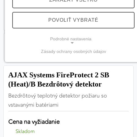
POVOLIŤ VYBRATÉ
Podrobné nastavenia
Zásady ochrany osobných údajov
NEVYHNUTNÉ COOKIES
(vždy aktívne, nemožno vypnúť)
AJAX Systems FireProtect 2 SB
Tieto cookies sú potrebné na správne fungovanie
(Heat)/B Bezdrôtový detektor
webovej stránky a bez nich by nebolo možné
zabezpečiť jej plnú funkčnosť.
Bezdrôtový teplotný detektor požiaru so
vstavanými batériami
Nevyhnutné cookies
Cena na vyžiadanie
Skladom
PREFERENČNÉ COOKIES