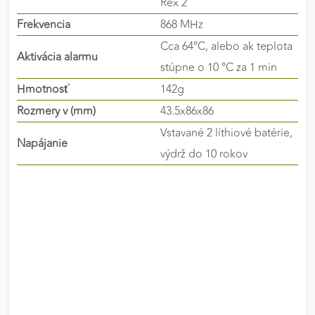
Rex 2
výkon a funkčnosť našich stránok.
Frekvencia
868 MHz
Cca 64°C, alebo ak teplota
Google Analytics
Aktivácia alarmu
stúpne o 10 °C za 1 min
Poskytovateľ:
Google
Hmotnosť
142g
Rozmery v (mm)
43.5x86x86
Vstavané 2 líthiové batérie,
MARKETINGOVÉ COOKIES
Napájanie
výdrž do 10 rokov
Marketingové cookies sa používajú na sledovanie
správania používateľov naprieč webovými
stránkami. Umožňujú nám a našim partnerom
zobrazovať cielenú a relevantnú reklamu, a to na
našom webe aj v reklamných sieťach tretích strán.
Google Ads
Poskytovateľ:
Google