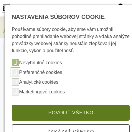
0
NASTAVENIA SÚBOROV COOKIE
Zabezpečovacie systémy
Používame súbory cookie, aby sme vám umožnili
AJAX Systems FireProtect 2 SB (Heat)/B Bezdrôtový detektor
pohodlné prehliadanie webovej stránky a vďaka analýze
prevádzky webovej stránky neustále zlepšovali jej
funkcie, výkon a použiteľnosť.
Nevyhnutné cookies
Preferenčné cookies
Analytické cookies
Marketingové cookies
POVOLIŤ VŠETKO
ZAKÁZAŤ VŠETKO