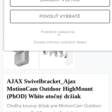
POVOLIŤ VYBRATÉ
Podrobné nastavenia
Zásady ochrany osobných údajov
NEVYHNUTNÉ COOKIES
(vždy aktívne, nemožno vypnúť)
Tieto cookies sú potrebné na správne fungovanie
webovej stránky a bez nich by nebolo možné
zabezpečiť jej plnú funkčnosť.
AJAX Swivelbracket_Ajax
MotionCam Outdoor HighMount
Nevyhnutné cookies
(PhOD) White otočný držiak
Otočný kovový držiak pre MotionCam Outdoor
PREFERENČNÉ COOKIES