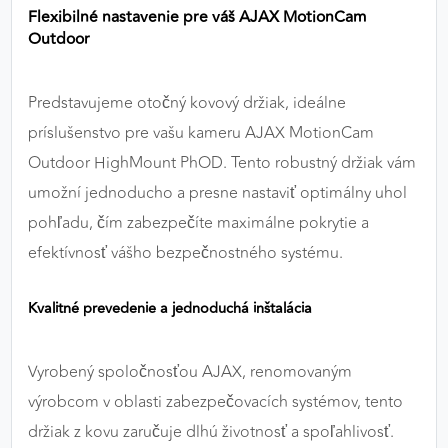
Flexibilné nastavenie pre váš AJAX MotionCam
výkon a funkčnosť našich stránok.
Outdoor
Google Analytics
Predstavujeme otočný kovový držiak, ideálne
Poskytovateľ:
Google
príslušenstvo pre vašu kameru AJAX MotionCam
Outdoor HighMount PhOD. Tento robustný držiak vám
MARKETINGOVÉ COOKIES
umožní jednoducho a presne nastaviť optimálny uhol
Marketingové cookies sa používajú na sledovanie
pohľadu, čím zabezpečíte maximálne pokrytie a
správania používateľov naprieč webovými
efektívnosť vášho bezpečnostného systému.
stránkami. Umožňujú nám a našim partnerom
zobrazovať cielenú a relevantnú reklamu, a to na
Kvalitné prevedenie a jednoduchá inštalácia
našom webe aj v reklamných sieťach tretích strán.
Google Ads
Vyrobený spoločnosťou AJAX, renomovaným
výrobcom v oblasti zabezpečovacích systémov, tento
Poskytovateľ:
Google
držiak z kovu zaručuje dlhú životnosť a spoľahlivosť.