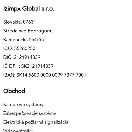
Izimpx Global s.r.o.
Slovakia, 07631
Streda nad Bodrogom,
Kamenecká 554/55
IČO: 55260250
DIČ: 2121914839
IČ DPH: SK2121914839
IBAN: SK14 5600 0000 0099 7377 7001
Obchod
Kamerové systémy
Zabezpečovacie systémy
Elektrická požiarná signalizácia
Videovrátniky