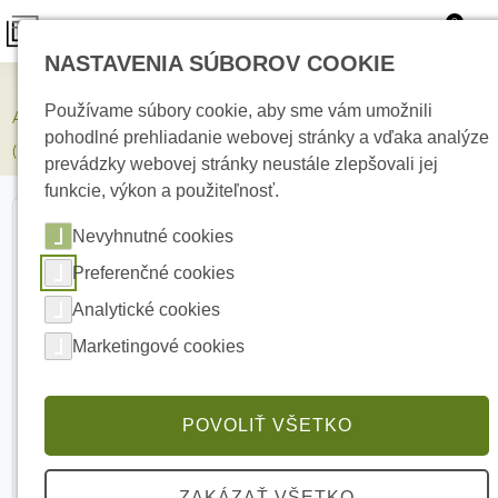
0
NASTAVENIA SÚBOROV COOKIE
Zabezpečovacie systémy
Používame súbory cookie, aby sme vám umožnili
AJAX Swivelbracket_Ajax MotionCam Outdoor HighMount
pohodlné prehliadanie webovej stránky a vďaka analýze
(PhOD) White otočný držiak
prevádzky webovej stránky neustále zlepšovali jej
funkcie, výkon a použiteľnosť.
Nevyhnutné cookies
Preferenčné cookies
Analytické cookies
Marketingové cookies
POVOLIŤ VŠETKO
ZAKÁZAŤ VŠETKO