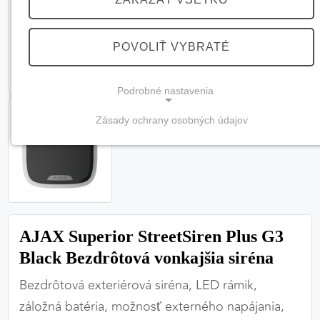
POVOLIŤ VYBRATÉ
Podrobné nastavenia
Zásady ochrany osobných údajov
NEVYHNUTNÉ COOKIES
(vždy aktívne, nemožno vypnúť)
Tieto cookies sú potrebné na správne fungovanie
webovej stránky a bez nich by nebolo možné
zabezpečiť jej plnú funkčnosť.
AJAX Superior StreetSiren Plus G3
Nevyhnutné cookies
Black Bezdrôtová vonkajšia siréna
Bezdrôtová exteriérová siréna, LED rámik,
záložná batéria, možnosť externého napájania,
PREFERENČNÉ COOKIES