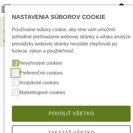
0
NASTAVENIA SÚBOROV COOKIE
Zabezpečovacie systémy
Používame súbory cookie, aby sme vám umožnili
AJAX Superior StreetSiren Plus G3 Black Bezdrôtová vonkajšia
pohodlné prehliadanie webovej stránky a vďaka analýze
siréna
prevádzky webovej stránky neustále zlepšovali jej
funkcie, výkon a použiteľnosť.
Nevyhnutné cookies
Preferenčné cookies
Analytické cookies
Marketingové cookies
POVOLIŤ VŠETKO
ZAKÁZAŤ VŠETKO