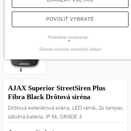
POVOLIŤ VYBRATÉ
Podrobné nastavenia
Zásady ochrany osobných údajov
NEVYHNUTNÉ COOKIES
(vždy aktívne, nemožno vypnúť)
Tieto cookies sú potrebné na správne fungovanie
webovej stránky a bez nich by nebolo možné
AJAX Superior StreetSiren Plus
zabezpečiť jej plnú funkčnosť.
Fibra Black Drôtová siréna
Nevyhnutné cookies
Drôtová exteriérová siréna, LED rámik, 2x tamper,
záložná batéria, IP 54, GRADE 3
PREFERENČNÉ COOKIES