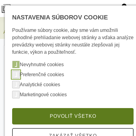
0
NASTAVENIA SÚBOROV COOKIE
Zabezpečovacie systémy
Používame súbory cookie, aby sme vám umožnili
AJAX Superior StreetSiren DoubleDeck White Bezdrôtová siréna
pohodlné prehliadanie webovej stránky a vďaka analýze
prevádzky webovej stránky neustále zlepšovali jej
funkcie, výkon a použiteľnosť.
Nevyhnutné cookies
Preferenčné cookies
Analytické cookies
Marketingové cookies
POVOLIŤ VŠETKO
ZAKÁZAŤ VŠETKO