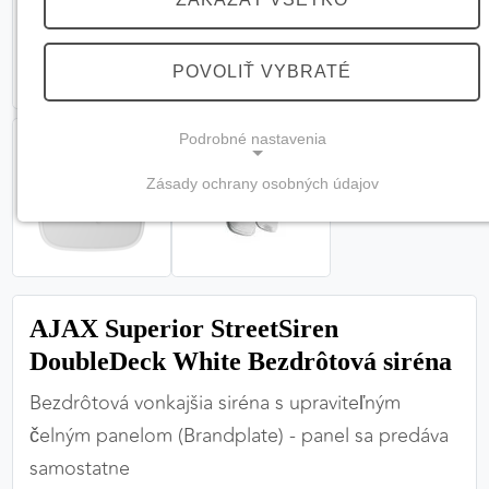
POVOLIŤ VYBRATÉ
Podrobné nastavenia
Zásady ochrany osobných údajov
NEVYHNUTNÉ COOKIES
(vždy aktívne, nemožno vypnúť)
Tieto cookies sú potrebné na správne fungovanie
webovej stránky a bez nich by nebolo možné
AJAX Superior StreetSiren
zabezpečiť jej plnú funkčnosť.
DoubleDeck White Bezdrôtová siréna
Nevyhnutné cookies
Bezdrôtová vonkajšia siréna s upraviteľným
čelným panelom (Brandplate) - panel sa predáva
samostatne
PREFERENČNÉ COOKIES