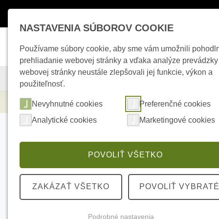
Máte otázky ?
+421 950 242 694
esho
NASTAVENIA SÚBOROV COOKIE
Používame súbory cookie, aby sme vám umožnili pohodl
prehliadanie webovej stránky a vďaka analýze prevádzky
webovej stránky neustále zlepšovali jej funkcie, výkon a
KAMEROVÉ SYSTÉMY
ZABEZPEČOVACIE SYSTÉMY
použiteľnosť.
Zabezpečovacie systémy
AJAX Superior 
Nevyhnutné cookies
Preferenčné cookies
Analytické cookies
Marketingové cookies
POVOLIŤ VŠETKO
ZAKÁZAŤ VŠETKO
POVOLIŤ VYBRAT
Podrobné nastavenia