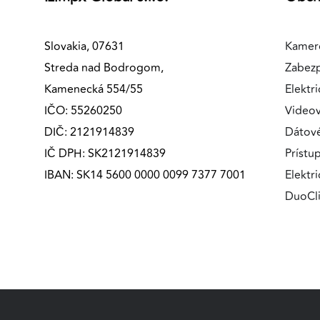
MARKETINGOVÉ COOKIES
Marketingové cookies sa používajú na sledovanie
Slovakia, 07631
Kamer
správania používateľov naprieč webovými stránkami.
Streda nad Bodrogom,
Zabez
Umožňujú nám a našim partnerom zobrazovať cielenú 
Kamenecká 554/55
Elektri
relevantnú reklamu, a to na našom webe aj v
IČO: 55260250
Videov
reklamných sieťach tretích strán.
DIČ: 2121914839
Dátov
Google Ads
IČ DPH: SK2121914839
Prístu
IBAN: SK14 5600 0000 0099 7377 7001
Elektr
Poskytovateľ:
Google
DuoCl