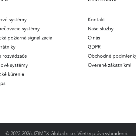
ové systémy
Kontakt
pečovacie systémy
Naše služby
a
cká požiarná signalizácia
O nás
rátniky
GDPR
é rozvádzače
Obchodné podmienk
pové systémy
Overené zákazníkmi
ické kúrenie
ips
© 2023-2026, IZIMPX Global s.r.o. Všetky práva vyhradené.