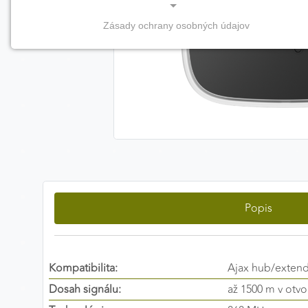
Zásady ochrany osobných údajov
NEVYHNUTNÉ COOKIES
(vždy aktívne, nemožno vypnúť)
Tieto cookies sú potrebné na správne fungovanie
webovej stránky a bez nich by nebolo možné
zabezpečiť jej plnú funkčnosť.
Nevyhnutné cookies
Popis
PREFERENČNÉ COOKIES
Preferenčné cookies umožňujú zapamätanie si vašich
individuálnych nastavení a preferencií, napríklad
zvolený jazyk, región alebo prihlasovacie údaje. Vďaka
Kompatibilita:
Ajax hub/exten
nim vám dokážeme poskytnúť personalizovanejšie a
Dosah signálu:
až 1500 m v otv
pohodlnejšie používanie webovej stránky.