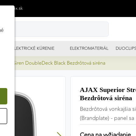
p@izimpx.sk
né
ELEKTRICKÉ KÚRENIE
ELEKTROMATERIÁL
DUOCLIP
StreetSiren DoubleDeck Black Bezdrôtová siréna
AJAX Superior Str
Bezdrôtová siréna
Bezdrôtová vonkajšia s
É
(Brandplate) - panel s
Cena na vyžiadanie