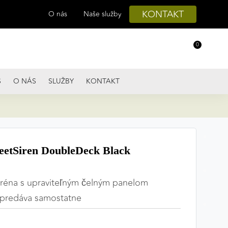
KONTAKT
O nás
Naše služby
0
S
O NÁS
SLUŽBY
KONTAKT
eetSiren DoubleDeck Black
iréna s upraviteľným čelným panelom
a predáva samostatne