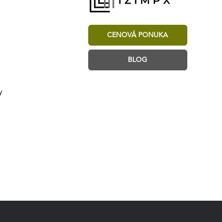
CENOVÁ PONUKA
BLOG
y