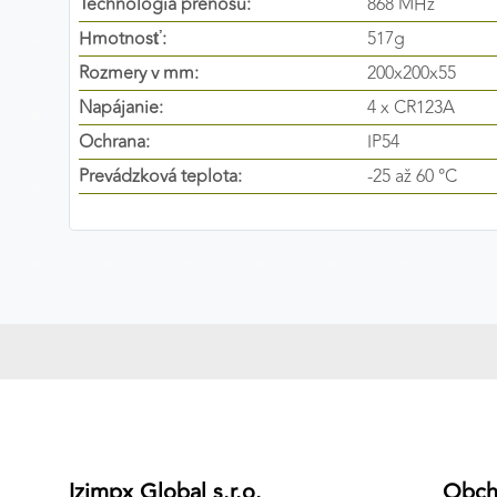
Technológia prenosu:
868 MHz
Preferenčné cookies
Hmotnosť:
517g
Rozmery v mm:
200x200x55
Napájanie:
4 x CR123A
ANALYTICKÉ COOKIES
Ochrana:
IP54
Analytické cookies nám umožňujú meranie výkonu
Prevádzková teplota:
-25 až 60 °C
nášho webu. Ich pomocou určujeme počet návštev a
zdroje návštev našich webových stránok. Dáta získané
pomocou týchto cookies spracovávame anonymne a
súhrnne, bez použitia identifikátorov, ktoré ukazujú na
konkrétnych používateľov nášho webu. Vďaka týmto
cookies môžeme optimalizovať výkon a funkčnosť
našich stránok.
Google Analytics
Poskytovateľ:
Google
Izimpx Global s.r.o.
Obc