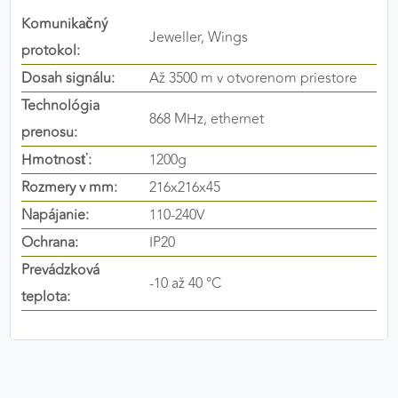
výkon a funkčnosť našich stránok.
Komunikačný
Jeweller, Wings
protokol:
Google Analytics
Dosah signálu:
Až 3500 m v otvorenom priestore
Poskytovateľ:
Google
Technológia
868 MHz, ethernet
prenosu:
Hmotnosť:
1200g
MARKETINGOVÉ COOKIES
Rozmery v mm:
216x216x45
Marketingové cookies sa používajú na sledovanie
Napájanie:
110-240V
správania používateľov naprieč webovými
stránkami. Umožňujú nám a našim partnerom
Ochrana:
IP20
zobrazovať cielenú a relevantnú reklamu, a to na
Prevádzková
našom webe aj v reklamných sieťach tretích strán.
-10 až 40 °C
teplota:
Google Ads
Poskytovateľ:
Google