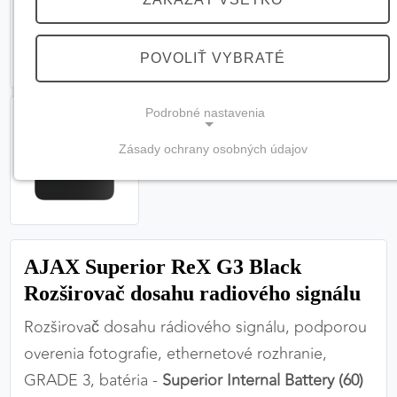
POVOLIŤ VYBRATÉ
Podrobné nastavenia
Zásady ochrany osobných údajov
NEVYHNUTNÉ COOKIES
(vždy aktívne, nemožno vypnúť)
Tieto cookies sú potrebné na správne fungovanie
webovej stránky a bez nich by nebolo možné
AJAX Superior ReX G3 Black
zabezpečiť jej plnú funkčnosť.
Rozširovač dosahu radiového signálu
Nevyhnutné cookies
Rozširovač dosahu rádiového signálu, podporou
overenia fotografie, ethernetové rozhranie,
GRADE 3, batéria -
Superior Internal Battery (60)
PREFERENČNÉ COOKIES