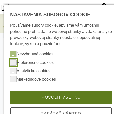
0
NASTAVENIA SÚBOROV COOKIE
Zabezpečovacie systémy
Používame súbory cookie, aby sme vám umožnili
AJAX Superior ReX G3 Black Rozširovač dosahu radiového signálu
pohodlné prehliadanie webovej stránky a vďaka analýze
prevádzky webovej stránky neustále zlepšovali jej
funkcie, výkon a použiteľnosť.
Nevyhnutné cookies
Preferenčné cookies
Analytické cookies
Marketingové cookies
POVOLIŤ VŠETKO
ZAKÁZAŤ VŠETKO