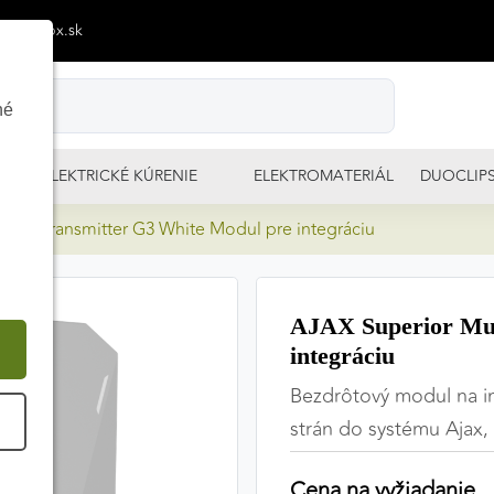
p@izimpx.sk
né
ELEKTRICKÉ KÚRENIE
ELEKTROMATERIÁL
DUOCLIP
MultiTransmitter G3 White Modul pre integráciu
AJAX Superior Mul
integráciu
Bezdrôtový modul na in
É
strán do systému Ajax
Cena na vyžiadanie