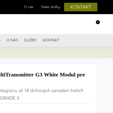
KONTAKT
O nás
Naše služby
0
S
O NÁS
SLUŽBY
KONTAKT
tiTransmitter G3 White Modul pre
tegráciu až 18 drôtových zariadení tretích
, GRADE 3