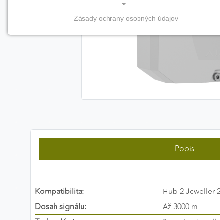
Zásady ochrany osobných údajov
NEVYHNUTNÉ COOKIES
(vždy aktívne, nemožno vypnúť)
Tieto cookies sú potrebné na správne fungovanie
webovej stránky a bez nich by nebolo možné
zabezpečiť jej plnú funkčnosť.
Nevyhnutné cookies
Popis
PREFERENČNÉ COOKIES
Preferenčné cookies umožňujú zapamätanie si vašich
individuálnych nastavení a preferencií, napríklad
zvolený jazyk, región alebo prihlasovacie údaje. Vďaka
Kompatibilita:
Hub 2 Jeweller 
nim vám dokážeme poskytnúť personalizovanejšie a
Dosah signálu:
Až 3000 m
pohodlnejšie používanie webovej stránky.