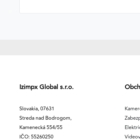
Izimpx Global s.r.o.
Obc
Slovakia, 07631
Kamer
Streda nad Bodrogom,
Zabez
Kamenecká 554/55
Elektri
IČO: 55260250
Videov