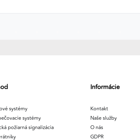
hod
Informácie
ové systémy
Kontakt
pečovacie systémy
Naše služby
cká požiarná signalizácia
O nás
rátniky
GDPR