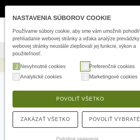
Máte otázky ?
+421 950 242 694
esho
NASTAVENIA SÚBOROV COOKIE
Používame súbory cookie, aby sme vám umožnili pohodl
prehliadanie webovej stránky a vďaka analýze prevádzky
webovej stránky neustále zlepšovali jej funkcie, výkon a
KAMEROVÉ SYSTÉMY
ZABEZPEČOVACIE SYSTÉMY
použiteľnosť.
Zabezpečovacie systémy
AJAX Superior 
Nevyhnutné cookies
Preferenčné cookies
Analytické cookies
Marketingové cookies
POVOLIŤ VŠETKO
ZAKÁZAŤ VŠETKO
POVOLIŤ VYBRAT
Podrobné nastavenia