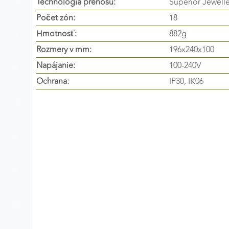
Technológia prenosu:
Superior Jewell
Preferenčné cookies
Počet zón:
18
Hmotnosť:
882g
Rozmery v mm:
196x240x100
ANALYTICKÉ COOKIES
Napájanie:
100-240V
Analytické cookies nám umožňujú meranie výkonu
Ochrana:
IP30, IK06
nášho webu. Ich pomocou určujeme počet návštev a
zdroje návštev našich webových stránok. Dáta získané
pomocou týchto cookies spracovávame anonymne a
súhrnne, bez použitia identifikátorov, ktoré ukazujú na
konkrétnych používateľov nášho webu. Vďaka týmto
cookies môžeme optimalizovať výkon a funkčnosť
našich stránok.
Google Analytics
Poskytovateľ:
Google