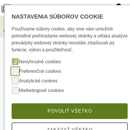
0
NASTAVENIA SÚBOROV COOKIE
Zabezpečovacie systémy
Používame súbory cookie, aby sme vám umožnili
AJAX Superior MultiTransmitter Fibra White Modul pre integráciu
pohodlné prehliadanie webovej stránky a vďaka analýze
prevádzky webovej stránky neustále zlepšovali jej
funkcie, výkon a použiteľnosť.
Nevyhnutné cookies
Preferenčné cookies
Analytické cookies
Marketingové cookies
POVOLIŤ VŠETKO
ZAKÁZAŤ VŠETKO