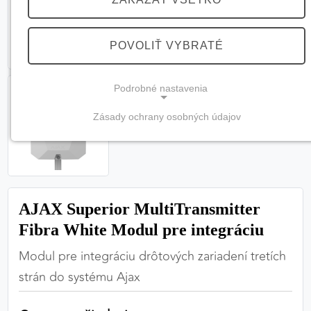
POVOLIŤ VYBRATÉ
Podrobné nastavenia
Zásady ochrany osobných údajov
NEVYHNUTNÉ COOKIES
(vždy aktívne, nemožno vypnúť)
Tieto cookies sú potrebné na správne fungovanie
webovej stránky a bez nich by nebolo možné
AJAX Superior MultiTransmitter
zabezpečiť jej plnú funkčnosť.
Fibra White Modul pre integráciu
Nevyhnutné cookies
Modul pre integráciu drôtových zariadení tretích
strán do systému Ajax
PREFERENČNÉ COOKIES