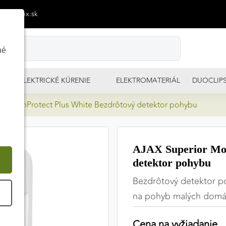
p@izimpx.sk
né
ELEKTRICKÉ KÚRENIE
ELEKTROMATERIÁL
DUOCLIP
MotionProtect Plus White Bezdrôtový detektor pohybu
AJAX Superior Mot
detektor pohybu
Bezdrôtový detektor po
É
na pohyb malých domác
Cena na vyžiadanie