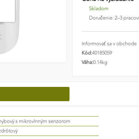
Skladom
Doručenie: 2–3 pracov
Informovať sa v obchode
Kód:
40185059
Váha:
0.14kg
hybový s mikrovlnným senzorom
zdrôtový