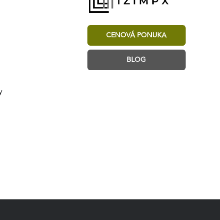
CENOVÁ PONUKA
BLOG
y