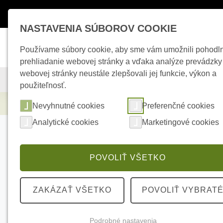
Máte otázky ?
+421 950 242 694
esho
NASTAVENIA SÚBOROV COOKIE
Používame súbory cookie, aby sme vám umožnili pohodl
prehliadanie webovej stránky a vďaka analýze prevádzky
webovej stránky neustále zlepšovali jej funkcie, výkon a
KAMEROVÉ SYSTÉMY
ZABEZPEČOVACIE SYSTÉMY
použiteľnosť.
Zabezpečovacie systémy
AJAX Superior 
Nevyhnutné cookies
Preferenčné cookies
Analytické cookies
Marketingové cookies
POVOLIŤ VŠETKO
ZAKÁZAŤ VŠETKO
POVOLIŤ VYBRAT
Podrobné nastavenia