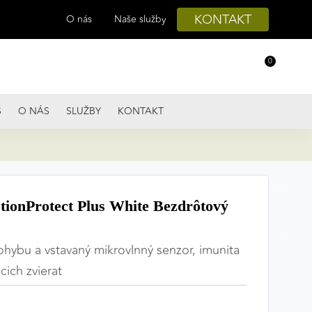
KONTAKT
O nás
Naše služby
0
S
O NÁS
SLUŽBY
KONTAKT
ionProtect Plus White Bezdrôtový
hybu a vstavaný mikrovlnný senzor, imunita
ich zvierat