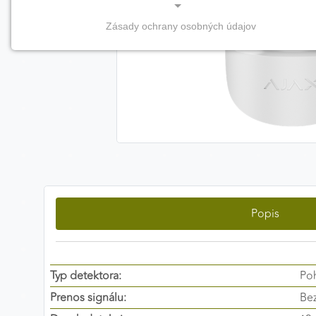
Zásady ochrany osobných údajov
NEVYHNUTNÉ COOKIES
(vždy aktívne, nemožno vypnúť)
Tieto cookies sú potrebné na správne fungovanie
webovej stránky a bez nich by nebolo možné
zabezpečiť jej plnú funkčnosť.
Nevyhnutné cookies
Popis
PREFERENČNÉ COOKIES
Preferenčné cookies umožňujú zapamätanie si vašich
individuálnych nastavení a preferencií, napríklad
zvolený jazyk, región alebo prihlasovacie údaje. Vďaka
Typ detektora:
Po
nim vám dokážeme poskytnúť personalizovanejšie a
Prenos signálu:
Be
pohodlnejšie používanie webovej stránky.