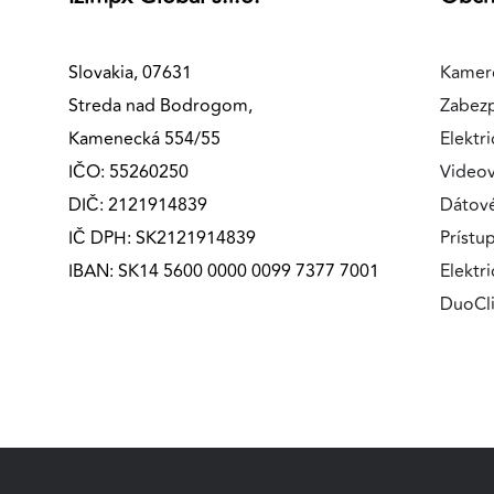
MARKETINGOVÉ COOKIES
Marketingové cookies sa používajú na sledovanie
Slovakia, 07631
Kamer
správania používateľov naprieč webovými stránkami.
Streda nad Bodrogom,
Zabez
Umožňujú nám a našim partnerom zobrazovať cielenú 
Kamenecká 554/55
Elektri
relevantnú reklamu, a to na našom webe aj v
IČO: 55260250
Videov
reklamných sieťach tretích strán.
DIČ: 2121914839
Dátov
Google Ads
IČ DPH: SK2121914839
Prístu
IBAN: SK14 5600 0000 0099 7377 7001
Elektr
Poskytovateľ:
Google
DuoCl