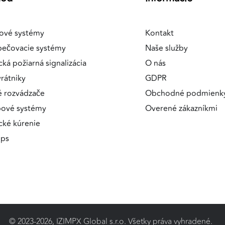
ové systémy
Kontakt
pečovacie systémy
Naše služby
a
cká požiarná signalizácia
O nás
rátniky
GDPR
é rozvádzače
Obchodné podmienk
pové systémy
Overené zákazníkmi
ické kúrenie
ips
© 2023-2026, IZIMPX Global s.r.o. Všetky práva vyhradené.