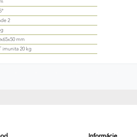
 m
5°
ade 2
5g
0x65x50 mm
 imunita 20 kg
hod
Informácie