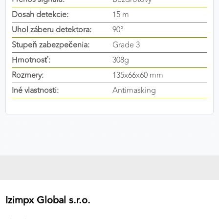
výkon a funkčnosť našich stránok.
Dosah detekcie:
15 m
Uhol záberu detektora:
90°
Google Analytics
Stupeň zabezpečenia:
Grade 3
Poskytovateľ:
Google
Hmotnosť:
308g
Rozmery:
135x66x60 mm
Iné vlastnosti:
Antimasking
MARKETINGOVÉ COOKIES
Marketingové cookies sa používajú na sledovanie
správania používateľov naprieč webovými
stránkami. Umožňujú nám a našim partnerom
zobrazovať cielenú a relevantnú reklamu, a to na
našom webe aj v reklamných sieťach tretích strán.
Google Ads
Poskytovateľ:
Google
Izimpx Global s.r.o.