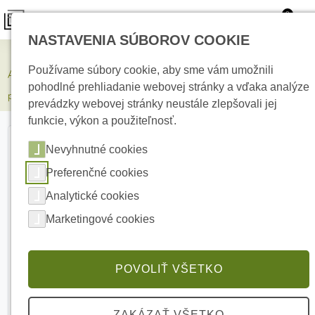
0
NASTAVENIA SÚBOROV COOKIE
Zabezpečovacie systémy
Používame súbory cookie, aby sme vám umožnili
AJAX Superior MotionProtect G3 White Bezdrôtový detektor
pohodlné prehliadanie webovej stránky a vďaka analýze
pohybu
prevádzky webovej stránky neustále zlepšovali jej
funkcie, výkon a použiteľnosť.
Nevyhnutné cookies
Preferenčné cookies
Analytické cookies
Marketingové cookies
POVOLIŤ VŠETKO
ZAKÁZAŤ VŠETKO