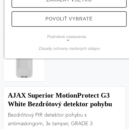
POVOLIŤ VYBRATÉ
Podrobné nastavenia
Zásady ochrany osobných údajov
NEVYHNUTNÉ COOKIES
(vždy aktívne, nemožno vypnúť)
Tieto cookies sú potrebné na správne fungovanie
webovej stránky a bez nich by nebolo možné
zabezpečiť jej plnú funkčnosť.
AJAX Superior MotionProtect G3
Nevyhnutné cookies
White Bezdrôtový detektor pohybu
Bezdrôtový PIR detektor pohybu s
antimaskingom, 3x tamper, GRADE 3
PREFERENČNÉ COOKIES