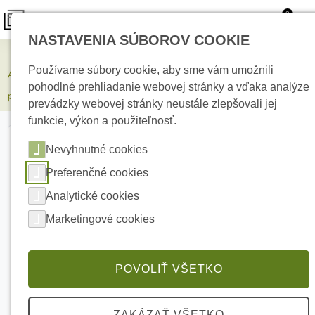
0
NASTAVENIA SÚBOROV COOKIE
Zabezpečovacie systémy
Používame súbory cookie, aby sme vám umožnili
AJAX Superior MotionCam HD PhOD Black Bezdrôtový detektor
pohodlné prehliadanie webovej stránky a vďaka analýze
pohybu
prevádzky webovej stránky neustále zlepšovali jej
funkcie, výkon a použiteľnosť.
Nevyhnutné cookies
Preferenčné cookies
Analytické cookies
Marketingové cookies
POVOLIŤ VŠETKO
ZAKÁZAŤ VŠETKO