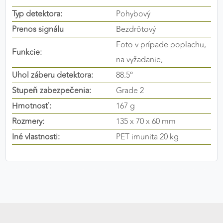
výkon a funkčnosť našich stránok.
Typ detektora:
Pohybový
Prenos signálu
Bezdrôtový
Google Analytics
Foto v prípade poplachu,
Funkcie:
Poskytovateľ:
Google
na vyžadanie,
Uhol záberu detektora:
88.5°
Stupeň zabezpečenia:
Grade 2
MARKETINGOVÉ COOKIES
Hmotnosť:
167 g
Marketingové cookies sa používajú na sledovanie
správania používateľov naprieč webovými
Rozmery:
135 x 70 x 60 mm
stránkami. Umožňujú nám a našim partnerom
Iné vlastnosti:
PET imunita 20 kg
zobrazovať cielenú a relevantnú reklamu, a to na
našom webe aj v reklamných sieťach tretích strán.
Google Ads
Poskytovateľ:
Google