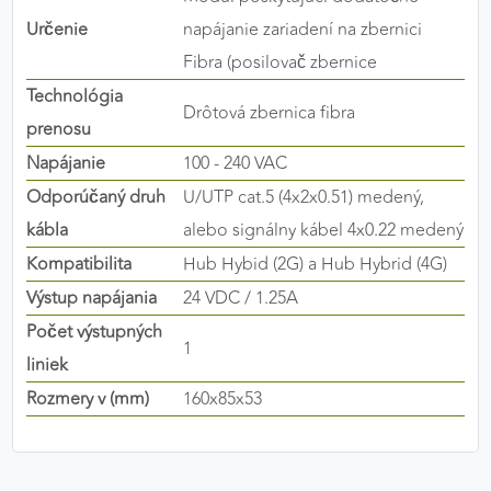
výkon a funkčnosť našich stránok.
Určenie
napájanie zariadení na zbernici
Fibra (posilovač zbernice
Google Analytics
Technológia
Drôtová zbernica fibra
Poskytovateľ:
Google
prenosu
Napájanie
100 - 240 VAC
Odporúčaný druh
U/UTP cat.5 (4x2x0.51) medený,
MARKETINGOVÉ COOKIES
kábla
alebo signálny kábel 4x0.22 medený
Marketingové cookies sa používajú na sledovanie
Kompatibilita
Hub Hybid (2G) a Hub Hybrid (4G)
správania používateľov naprieč webovými
stránkami. Umožňujú nám a našim partnerom
Výstup napájania
24 VDC / 1.25A
zobrazovať cielenú a relevantnú reklamu, a to na
Počet výstupných
našom webe aj v reklamných sieťach tretích strán.
1
liniek
Google Ads
Rozmery v (mm)
160x85x53
Poskytovateľ:
Google