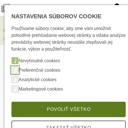
0
NASTAVENIA SÚBOROV COOKIE
Zabezpečovacie systémy
Používame súbory cookie, aby sme vám umožnili
AJAX Superior LineSupply 45W Fibra White Modul poskytujúci
pohodlné prehliadanie webovej stránky a vďaka analýze
napájanie
prevádzky webovej stránky neustále zlepšovali jej
funkcie, výkon a použiteľnosť.
Nevyhnutné cookies
Preferenčné cookies
Analytické cookies
Marketingové cookies
POVOLIŤ VŠETKO
ZAKÁZAŤ VŠETKO