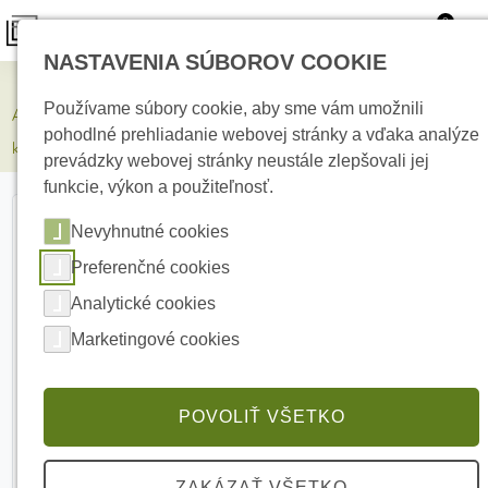
0
NASTAVENIA SÚBOROV COOKIE
Zabezpečovacie systémy
Používame súbory cookie, aby sme vám umožnili
AJAX Superior KeyPad TouchScreen Fibra White Drôtová
pohodlné prehliadanie webovej stránky a vďaka analýze
klávesnica
prevádzky webovej stránky neustále zlepšovali jej
funkcie, výkon a použiteľnosť.
Nevyhnutné cookies
Preferenčné cookies
Analytické cookies
Marketingové cookies
POVOLIŤ VŠETKO
ZAKÁZAŤ VŠETKO