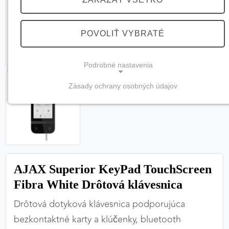
POVOLIŤ VYBRATÉ
Podrobné nastavenia
Zásady ochrany osobných údajov
NEVYHNUTNÉ COOKIES
(vždy aktívne, nemožno vypnúť)
Tieto cookies sú potrebné na správne fungovanie
webovej stránky a bez nich by nebolo možné
zabezpečiť jej plnú funkčnosť.
AJAX Superior KeyPad TouchScreen
Nevyhnutné cookies
Fibra White Drôtová klávesnica
Drôtová dotyková klávesnica podporujúca
bezkontaktné karty a klúčenky, bluetooth
PREFERENČNÉ COOKIES