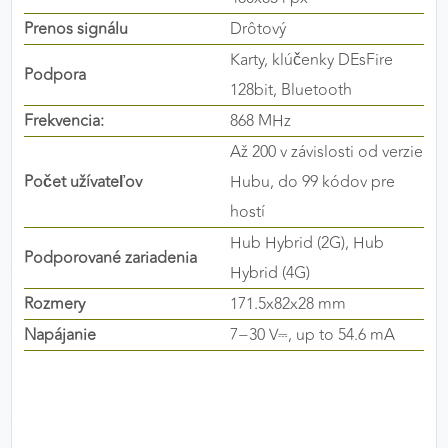
výkon a funkčnosť našich stránok.
Prenos signálu
Drôtový
Karty, klúčenky DEsFire
Google Analytics
Podpora
128bit, Bluetooth
Poskytovateľ:
Google
Frekvencia:
868 MHz
Až 200 v závislosti od verzie
Počet užívateľov
Hubu, do 99 kódov pre
MARKETINGOVÉ COOKIES
hostí
Marketingové cookies sa používajú na sledovanie
Hub Hybrid (2G), Hub
správania používateľov naprieč webovými
Podporované zariadenia
stránkami. Umožňujú nám a našim partnerom
Hybrid (4G)
zobrazovať cielenú a relevantnú reklamu, a to na
Rozmery
171.5x82x28 mm
našom webe aj v reklamných sieťach tretích strán.
Napájanie
7−30 V⎓, up to 54.6 mA
Google Ads
Poskytovateľ:
Google