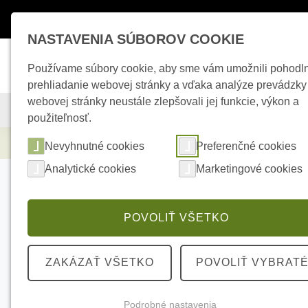
Máte otázky ?
+421 950 242 694
esho
NASTAVENIA SÚBOROV COOKIE
Používame súbory cookie, aby sme vám umožnili pohodl
prehliadanie webovej stránky a vďaka analýze prevádzky
webovej stránky neustále zlepšovali jej funkcie, výkon a
KAMEROVÉ SYSTÉMY
ZABEZPEČOVACIE SYSTÉMY
použiteľnosť.
Zabezpečovacie systémy
AJAX Superior 
Nevyhnutné cookies
Preferenčné cookies
Analytické cookies
Marketingové cookies
POVOLIŤ VŠETKO
ZAKÁZAŤ VŠETKO
POVOLIŤ VYBRAT
Podrobné nastavenia