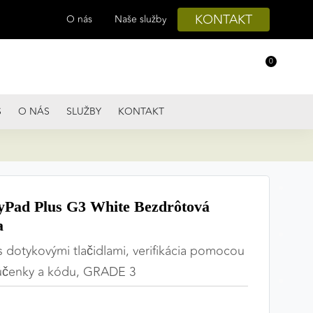
KONTAKT
O nás
Naše služby
0
S
O NÁS
SLUŽBY
KONTAKT
Pad Plus G3 White Bezdrôtová
a
s dotykovými tlačidlami, verifikácia pomocou
kľúčenky a kódu, GRADE 3