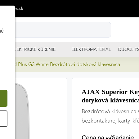
p@izimpx.sk
né
ELEKTRICKÉ KÚRENIE
ELEKTROMATERIÁL
DUOCLIP
KeyPad Plus G3 White Bezdrôtová dotyková klávesnica
AJAX Superior Key
dotyková klávesnic
Bezdrôtová klávesnica 
É
bezkontaktnej karty, 
Cena na vyžiadanie