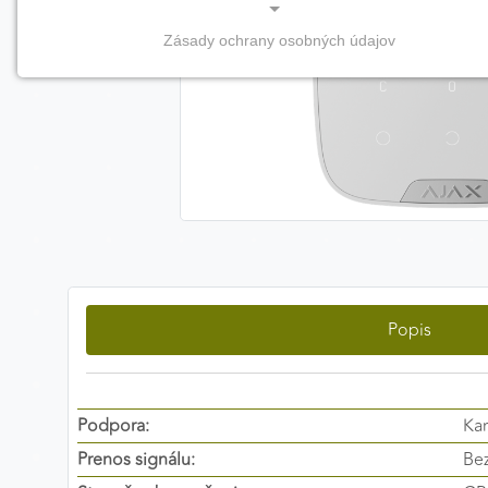
Zásady ochrany osobných údajov
NEVYHNUTNÉ COOKIES
(vždy aktívne, nemožno vypnúť)
Tieto cookies sú potrebné na správne fungovanie
webovej stránky a bez nich by nebolo možné
zabezpečiť jej plnú funkčnosť.
Nevyhnutné cookies
Popis
PREFERENČNÉ COOKIES
Preferenčné cookies umožňujú zapamätanie si vašich
individuálnych nastavení a preferencií, napríklad
zvolený jazyk, región alebo prihlasovacie údaje. Vďaka
Podpora:
Kar
nim vám dokážeme poskytnúť personalizovanejšie a
Prenos signálu:
Be
pohodlnejšie používanie webovej stránky.