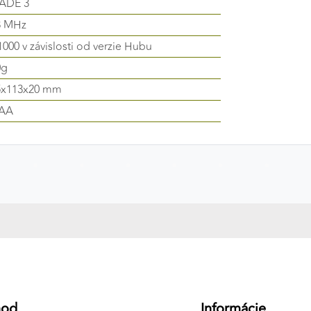
ADE 3
8 MHz
1000 v závislosti od verzie Hubu
0g
5x113x20 mm
 AA
hod
Informácie