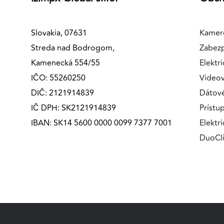
MARKETINGOVÉ COOKIES
Marketingové cookies sa používajú na sledovanie
Slovakia, 07631
Kamer
správania používateľov naprieč webovými stránkami.
Streda nad Bodrogom,
Zabez
Umožňujú nám a našim partnerom zobrazovať cielenú 
Kamenecká 554/55
Elektri
relevantnú reklamu, a to na našom webe aj v
IČO: 55260250
Videov
reklamných sieťach tretích strán.
DIČ: 2121914839
Dátov
Google Ads
IČ DPH: SK2121914839
Prístu
IBAN: SK14 5600 0000 0099 7377 7001
Elektr
Poskytovateľ:
Google
DuoCl