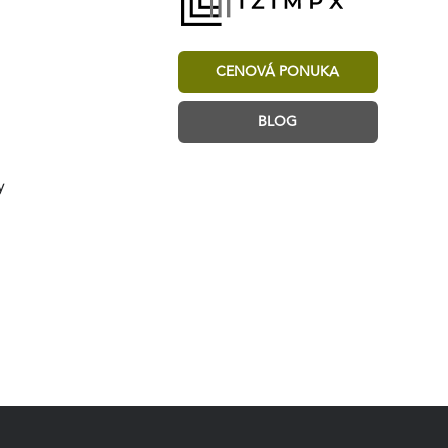
CENOVÁ PONUKA
BLOG
y