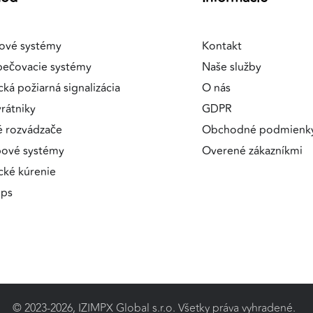
ové systémy
Kontakt
pečovacie systémy
Naše služby
a
cká požiarná signalizácia
O nás
rátniky
GDPR
é rozvádzače
Obchodné podmienk
pové systémy
Overené zákazníkmi
ické kúrenie
ips
© 2023-2026, IZIMPX Global s.r.o. Všetky práva vyhradené.