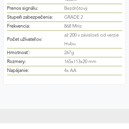
výkon a funkčnosť našich stránok.
Prenos signálu:
Bezdrôtový
Stupeň zabezpečenia:
GRADE 2
Google Analytics
Frekvencia:
868 MHz
Poskytovateľ:
Google
až 200 v závislosti od verzie
Počet užívateľov:
Hubu
Hmotnosť:
267g
MARKETINGOVÉ COOKIES
Rozmery:
165x113x20 mm
Marketingové cookies sa používajú na sledovanie
správania používateľov naprieč webovými
Napájanie:
4x AA
stránkami. Umožňujú nám a našim partnerom
zobrazovať cielenú a relevantnú reklamu, a to na
našom webe aj v reklamných sieťach tretích strán.
Google Ads
Poskytovateľ:
Google