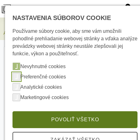
0
NASTAVENIA SÚBOROV COOKIE
Zabezpečovacie systémy
Používame súbory cookie, aby sme vám umožnili
AJAX Superior Keypad Plus Black Bezdrôtová dotyková klávesnica
pohodlné prehliadanie webovej stránky a vďaka analýze
prevádzky webovej stránky neustále zlepšovali jej
funkcie, výkon a použiteľnosť.
Nevyhnutné cookies
Preferenčné cookies
Analytické cookies
Marketingové cookies
POVOLIŤ VŠETKO
ZAKÁZAŤ VŠETKO