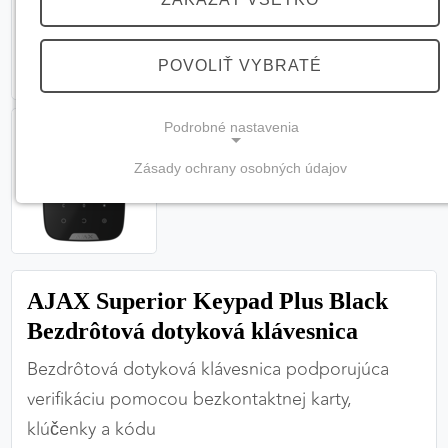
POVOLIŤ VYBRATÉ
Podrobné nastavenia
Zásady ochrany osobných údajov
NEVYHNUTNÉ COOKIES
(vždy aktívne, nemožno vypnúť)
Tieto cookies sú potrebné na správne fungovanie
webovej stránky a bez nich by nebolo možné
AJAX Superior Keypad Plus Black
zabezpečiť jej plnú funkčnosť.
Bezdrôtová dotyková klávesnica
Nevyhnutné cookies
Bezdrôtová dotyková klávesnica podporujúca
verifikáciu pomocou bezkontaktnej karty,
klúčenky a kódu
PREFERENČNÉ COOKIES