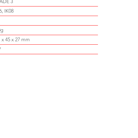
ADE 3
6, IK08
0g
 x 45 x 27 mm
V