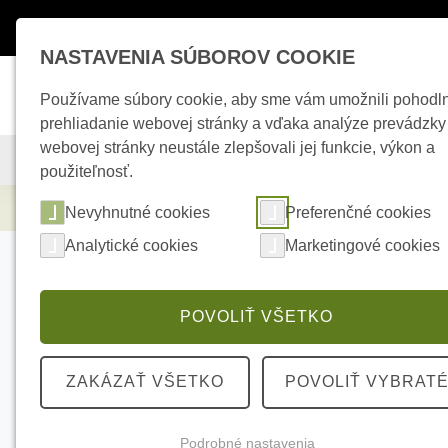
Máte otázky ?
+421 950 242 694
esho
NASTAVENIA SÚBOROV COOKIE
Používame súbory cookie, aby sme vám umožnili pohodl
prehliadanie webovej stránky a vďaka analýze prevádzky
webovej stránky neustále zlepšovali jej funkcie, výkon a
KAMEROVÉ SYSTÉMY
ZABEZPEČOVACIE SYSTÉMY
použiteľnosť.
Zabezpečovacie systémy
AJAX Superior 
Nevyhnutné cookies
Preferenčné cookies
Analytické cookies
Marketingové cookies
POVOLIŤ VŠETKO
ZAKÁZAŤ VŠETKO
POVOLIŤ VYBRAT
Podrobné nastavenia