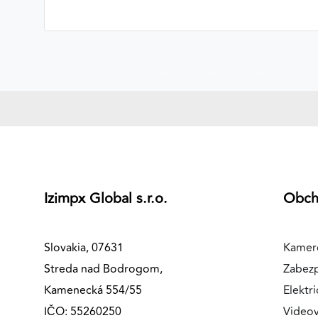
Izimpx Global s.r.o.
Obc
Slovakia, 07631
Kamer
Streda nad Bodrogom,
Zabez
Kamenecká 554/55
Elektri
IČO: 55260250
Videov