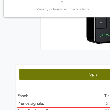
Zásady ochrany osobných údajov
NEVYHNUTNÉ COOKIES
(vždy aktívne, nemožno vypnúť)
Tieto cookies sú potrebné na správne fungovanie
webovej stránky a bez nich by nebolo možné
zabezpečiť jej plnú funkčnosť.
Nevyhnutné cookies
Popis
PREFERENČNÉ COOKIES
Preferenčné cookies umožňujú zapamätanie si vašich
individuálnych nastavení a preferencií, napríklad
zvolený jazyk, región alebo prihlasovacie údaje. Vďaka
Panel:
Tla
nim vám dokážeme poskytnúť personalizovanejšie a
Prenos signálu:
Dr
pohodlnejšie používanie webovej stránky.