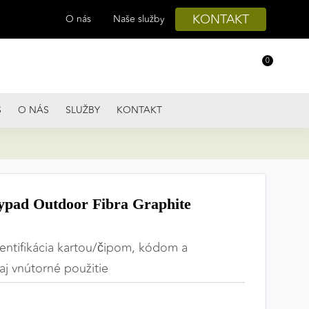
KONTAKT
O nás
Naše služby
0
S
O NÁS
SLUŽBY
KONTAKT
pad Outdoor Fibra Graphite
tentifikácia kartou/čipom, kódom a
aj vnútorné použitie