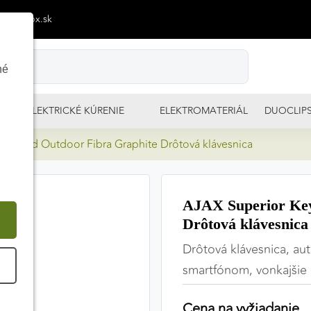
p@izimpx.sk
né
ELEKTRICKÉ KÚRENIE
ELEKTROMATERIÁL
DUOCLIP
Keypad Outdoor Fibra Graphite Drôtová klávesnica
AJAX Superior Key
Drôtová klávesnica
Drôtová klávesnica, au
É
smartfónom, vonkajšie 
Cena na vyžiadanie