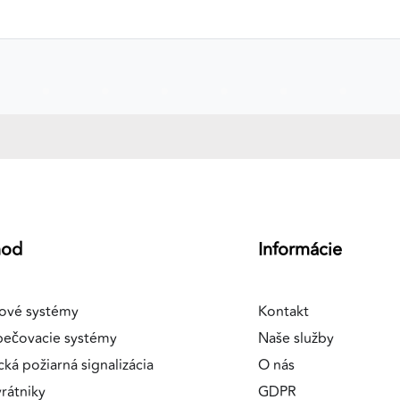
hod
Informácie
ové systémy
Kontakt
pečovacie systémy
Naše služby
cká požiarná signalizácia
O nás
rátniky
GDPR