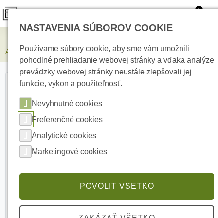
0
NASTAVENIA SÚBOROV COOKIE
Zabezpečovacie systémy
Používame súbory cookie, aby sme vám umožnili
AJAX Superior Hub Hybrid (4G) White centrálny ovládací panel
pohodlné prehliadanie webovej stránky a vďaka analýze
prevádzky webovej stránky neustále zlepšovali jej
funkcie, výkon a použiteľnosť.
Nevyhnutné cookies
Preferenčné cookies
Analytické cookies
Marketingové cookies
POVOLIŤ VŠETKO
ZAKÁZAŤ VŠETKO