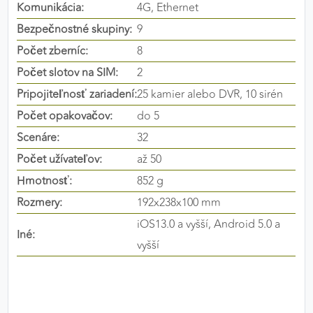
Komunikácia:
4G, Ethernet
výkon a funkčnosť našich stránok.
Bezpečnostné skupiny:
9
Google Analytics
Počet zberníc:
8
Počet slotov na SIM:
2
Poskytovateľ:
Google
Pripojiteľnosť zariadení:
25 kamier alebo DVR, 10 sirén
Počet opakovačov:
do 5
MARKETINGOVÉ COOKIES
Scenáre:
32
Marketingové cookies sa používajú na sledovanie
Počet užívateľov:
až 50
správania používateľov naprieč webovými
Hmotnosť:
852 g
stránkami. Umožňujú nám a našim partnerom
Rozmery:
192x238x100 mm
zobrazovať cielenú a relevantnú reklamu, a to na
našom webe aj v reklamných sieťach tretích strán.
iOS13.0 a vyšší, Android 5.0 a
Iné:
vyšší
Google Ads
Poskytovateľ:
Google