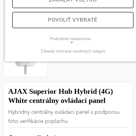
POVOLIŤ VYBRATÉ
Podrobné nastavenia
Zásady ochrany osobných údajov
NEVYHNUTNÉ COOKIES
(vždy aktívne, nemožno vypnúť)
Tieto cookies sú potrebné na správne fungovanie
webovej stránky a bez nich by nebolo možné
AJAX Superior Hub Hybrid (4G)
zabezpečiť jej plnú funkčnosť.
White centrálny ovládací panel
Nevyhnutné cookies
Hybridný centrálny ovládací panel s podporou
foto verifikácie poplachu
PREFERENČNÉ COOKIES