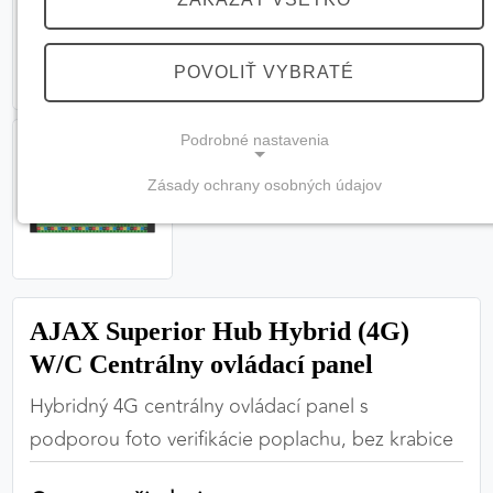
POVOLIŤ VYBRATÉ
Podrobné nastavenia
Zásady ochrany osobných údajov
NEVYHNUTNÉ COOKIES
(vždy aktívne, nemožno vypnúť)
Tieto cookies sú potrebné na správne fungovanie
webovej stránky a bez nich by nebolo možné
AJAX Superior Hub Hybrid (4G)
zabezpečiť jej plnú funkčnosť.
W/C Centrálny ovládací panel
Nevyhnutné cookies
Hybridný 4G centrálny ovládací panel s
podporou foto verifikácie poplachu, bez krabice
PREFERENČNÉ COOKIES