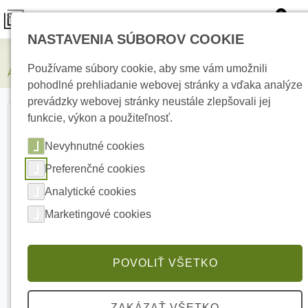
0
NASTAVENIA SÚBOROV COOKIE
Zabezpečovacie systémy
Používame súbory cookie, aby sme vám umožnili
AJAX Superior Hub Hybrid (4G) W/C Centrálny ovládací panel
pohodlné prehliadanie webovej stránky a vďaka analýze
prevádzky webovej stránky neustále zlepšovali jej
funkcie, výkon a použiteľnosť.
Nevyhnutné cookies
Preferenčné cookies
Analytické cookies
Marketingové cookies
POVOLIŤ VŠETKO
ZAKÁZAŤ VŠETKO