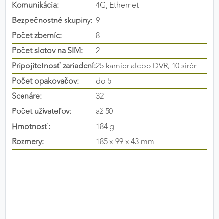
Komunikácia:
4G, Ethernet
výkon a funkčnosť našich stránok.
Bezpečnostné skupiny:
9
Google Analytics
Počet zberníc:
8
Počet slotov na SIM:
2
Poskytovateľ:
Google
Pripojiteľnosť zariadení:
25 kamier alebo DVR, 10 sirén
Počet opakovačov:
do 5
MARKETINGOVÉ COOKIES
Scenáre:
32
Marketingové cookies sa používajú na sledovanie
Počet užívateľov:
až 50
správania používateľov naprieč webovými
Hmotnosť:
184 g
stránkami. Umožňujú nám a našim partnerom
Rozmery:
185 x 99 x 43 mm
zobrazovať cielenú a relevantnú reklamu, a to na
našom webe aj v reklamných sieťach tretích strán.
Google Ads
Poskytovateľ:
Google