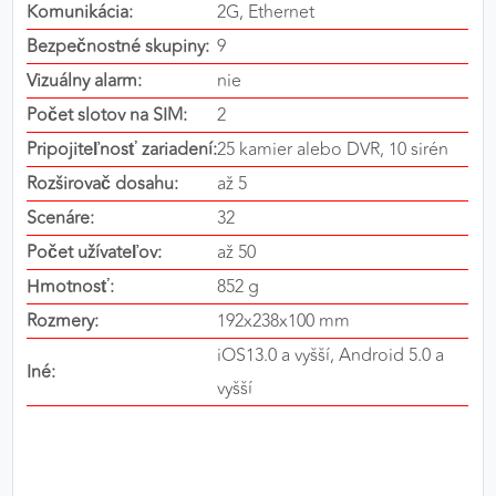
Komunikácia:
2G, Ethernet
výkon a funkčnosť našich stránok.
Bezpečnostné skupiny:
9
Google Analytics
Vizuálny alarm:
nie
Počet slotov na SIM:
2
Poskytovateľ:
Google
Pripojiteľnosť zariadení:
25 kamier alebo DVR, 10 sirén
Rozširovač dosahu:
až 5
MARKETINGOVÉ COOKIES
Scenáre:
32
Marketingové cookies sa používajú na sledovanie
Počet užívateľov:
až 50
správania používateľov naprieč webovými
Hmotnosť:
852 g
stránkami. Umožňujú nám a našim partnerom
Rozmery:
192x238x100 mm
zobrazovať cielenú a relevantnú reklamu, a to na
našom webe aj v reklamných sieťach tretích strán.
iOS13.0 a vyšší, Android 5.0 a
Iné:
vyšší
Google Ads
Poskytovateľ:
Google