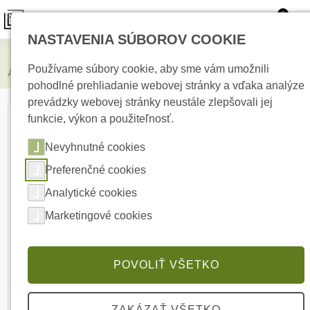
0
NASTAVENIA SÚBOROV COOKIE
Zabezpečovacie systémy
Používame súbory cookie, aby sme vám umožnili
AJAX Superior Hub Hybrid (2G) White centrálny ovládací panel
pohodlné prehliadanie webovej stránky a vďaka analýze
prevádzky webovej stránky neustále zlepšovali jej
funkcie, výkon a použiteľnosť.
Nevyhnutné cookies
Preferenčné cookies
Analytické cookies
Marketingové cookies
POVOLIŤ VŠETKO
ZAKÁZAŤ VŠETKO