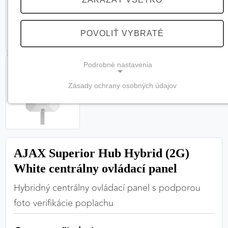
POVOLIŤ VYBRATÉ
Podrobné nastavenia
Zásady ochrany osobných údajov
NEVYHNUTNÉ COOKIES
(vždy aktívne, nemožno vypnúť)
Tieto cookies sú potrebné na správne fungovanie
webovej stránky a bez nich by nebolo možné
AJAX Superior Hub Hybrid (2G)
zabezpečiť jej plnú funkčnosť.
White centrálny ovládací panel
Nevyhnutné cookies
Hybridný centrálny ovládací panel s podporou
foto verifikácie poplachu
PREFERENČNÉ COOKIES