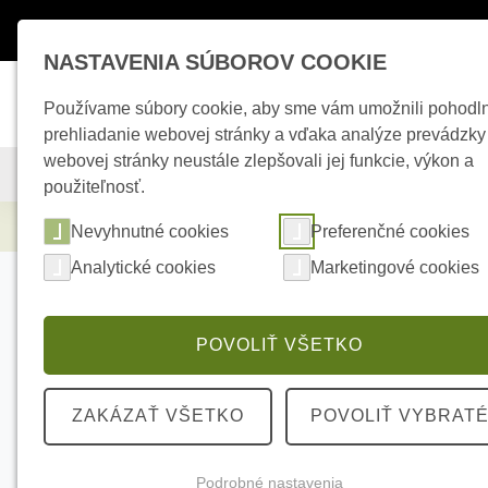
Máte otázky ?
+421 950 242 694
esho
NASTAVENIA SÚBOROV COOKIE
Používame súbory cookie, aby sme vám umožnili pohodl
prehliadanie webovej stránky a vďaka analýze prevádzky
webovej stránky neustále zlepšovali jej funkcie, výkon a
KAMEROVÉ SYSTÉMY
ZABEZPEČOVACIE SYSTÉMY
použiteľnosť.
Zabezpečovacie systémy
AJAX Superior 
Nevyhnutné cookies
Preferenčné cookies
Analytické cookies
Marketingové cookies
POVOLIŤ VŠETKO
ZAKÁZAŤ VŠETKO
POVOLIŤ VYBRAT
Podrobné nastavenia