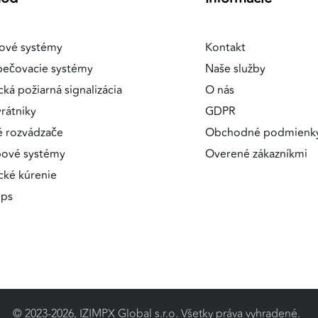
ové systémy
Kontakt
pečovacie systémy
Naše služby
cká požiarná signalizácia
O nás
rátniky
GDPR
é rozvádzače
Obchodné podmienk
pové systémy
Overené zákazníkmi
ické kúrenie
ips
© 2023-2026, IZIMPX Global s.r.o. Všetky práva vyhradené.