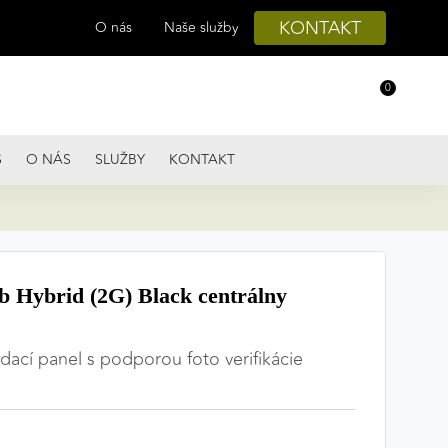
KONTAKT
O nás
Naše služby
0
S
O NÁS
SLUŽBY
KONTAKT
 Hybrid (2G) Black centrálny
dací panel s podporou foto verifikácie