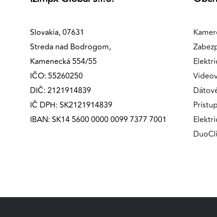
Slovakia, 07631
Kamer
Streda nad Bodrogom,
Zabez
Kamenecká 554/55
Elektri
IČO: 55260250
Videov
DIČ: 2121914839
Dátov
IČ DPH: SK2121914839
Prístu
IBAN: SK14 5600 0000 0099 7377 7001
Elektr
DuoCl