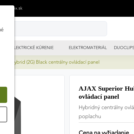
p@izimpx.sk
né
ELEKTRICKÉ KÚRENIE
ELEKTROMATERIÁL
DUOCLIP
Hub Hybrid (2G) Black centrálny ovládací panel
AJAX Superior Hub
ovládací panel
Hybridný centrálny ovlá
É
poplachu
Cena na vyžiadanie