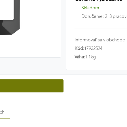
Skladom
Doručenie: 2–3 pracov
Informovať sa v obchode
Kód:
17932524
Váha:
1.1kg
ých