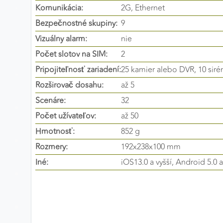
Komunikácia:
2G, Ethernet
Preferenčné cookies
Bezpečnostné skupiny:
9
Vizuálny alarm:
nie
Počet slotov na SIM:
2
ANALYTICKÉ COOKIES
Pripojiteľnosť zariadení:
25 kamier alebo DVR, 10 siré
Analytické cookies nám umožňujú meranie výkonu
nášho webu. Ich pomocou určujeme počet návštev a
Rozširovač dosahu:
až 5
zdroje návštev našich webových stránok. Dáta získané
Scenáre:
32
pomocou týchto cookies spracovávame anonymne a
Počet užívateľov:
až 50
súhrnne, bez použitia identifikátorov, ktoré ukazujú na
Hmotnosť:
852 g
konkrétnych používateľov nášho webu. Vďaka týmto
cookies môžeme optimalizovať výkon a funkčnosť
Rozmery:
192x238x100 mm
našich stránok.
Iné:
iOS13.0 a vyšší, Android 5.0 a
Google Analytics
Poskytovateľ:
Google