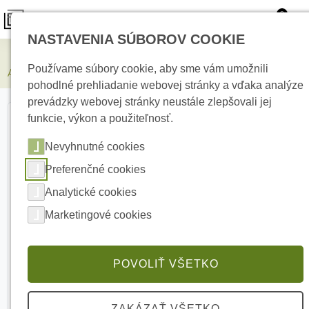
0
NASTAVENIA SÚBOROV COOKIE
Zabezpečovacie systémy
Používame súbory cookie, aby sme vám umožnili
AJAX Superior HomeSiren White Bezdrôtová vnútorná siréna
pohodlné prehliadanie webovej stránky a vďaka analýze
prevádzky webovej stránky neustále zlepšovali jej
funkcie, výkon a použiteľnosť.
Nevyhnutné cookies
Preferenčné cookies
Analytické cookies
Marketingové cookies
POVOLIŤ VŠETKO
ZAKÁZAŤ VŠETKO