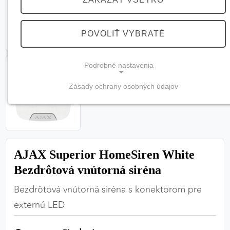
POVOLIŤ VYBRATÉ
Podrobné nastavenia
Zásady ochrany osobných údajov
NEVYHNUTNÉ COOKIES
(vždy aktívne, nemožno vypnúť)
Tieto cookies sú potrebné na správne fungovanie
webovej stránky a bez nich by nebolo možné
AJAX Superior HomeSiren White
zabezpečiť jej plnú funkčnosť.
Bezdrôtová vnútorná siréna
Nevyhnutné cookies
Bezdrôtová vnútorná siréna s konektorom pre
externú LED
PREFERENČNÉ COOKIES