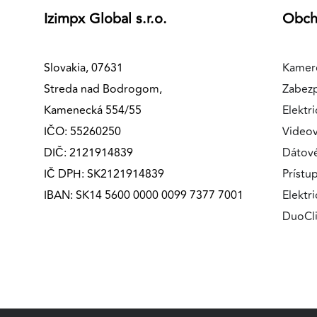
Izimpx Global s.r.o.
Obc
MARKETINGOVÉ COOKIES
Marketingové cookies sa používajú na sledovanie
správania používateľov naprieč webovými stránkami.
Slovakia, 07631
Kamer
Umožňujú nám a našim partnerom zobrazovať cielenú 
Streda nad Bodrogom,
Zabez
relevantnú reklamu, a to na našom webe aj v
Kamenecká 554/55
Elektri
reklamných sieťach tretích strán.
IČO: 55260250
Videov
Google Ads
DIČ: 2121914839
Dátov
IČ DPH: SK2121914839
Prístu
Poskytovateľ:
Google
IBAN: SK14 5600 0000 0099 7377 7001
Elektr
DuoCl