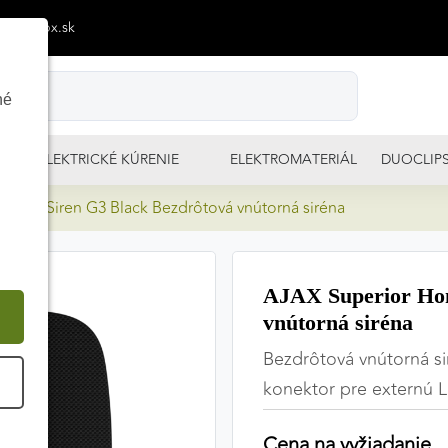
p@izimpx.sk
né
ELEKTRICKÉ KÚRENIE
ELEKTROMATERIÁL
DUOCLIP
HomeSiren G3 Black Bezdrôtová vnútorná siréna
AJAX Superior Ho
vnútorná siréna
Bezdrôtová vnútorná si
É
konektor pre externú
Cena na vyžiadanie