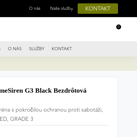
KONTAKT
O nás
Naše služby
0
S
O NÁS
SLUŽBY
KONTAKT
meSiren G3 Black Bezdrôtová
réna s pokročilou ochranou proti sabotáži,
 LED, GRADE 3