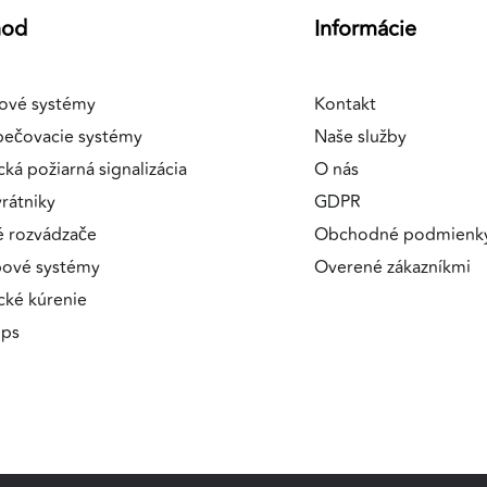
hod
Informácie
ové systémy
Kontakt
a
pečovacie systémy
Naše služby
cká požiarná signalizácia
O nás
rátniky
GDPR
é rozvádzače
Obchodné podmienk
pové systémy
Overené zákazníkmi
ické kúrenie
ips