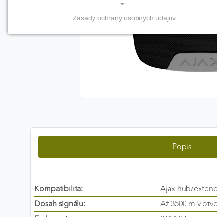
Zásady ochrany osobných údajov
NEVYHNUTNÉ COOKIES
(vždy aktívne, nemožno vypnúť)
Tieto cookies sú potrebné na správne fungovanie
webovej stránky a bez nich by nebolo možné
zabezpečiť jej plnú funkčnosť.
Nevyhnutné cookies
Popis
PREFERENČNÉ COOKIES
Preferenčné cookies umožňujú zapamätanie si vašich
individuálnych nastavení a preferencií, napríklad
zvolený jazyk, región alebo prihlasovacie údaje. Vďaka
Kompatibilita:
Ajax hub/exten
nim vám dokážeme poskytnúť personalizovanejšie a
Dosah signálu:
Až 3500 m v otv
pohodlnejšie používanie webovej stránky.