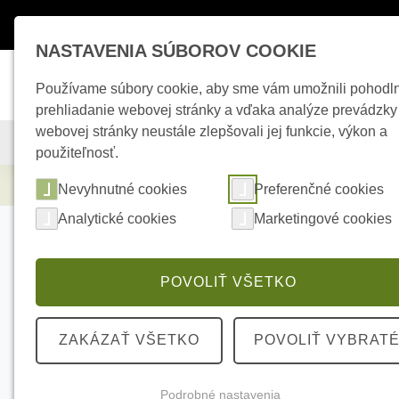
Máte otázky ?
+421 950 242 694
esho
NASTAVENIA SÚBOROV COOKIE
Používame súbory cookie, aby sme vám umožnili pohodl
prehliadanie webovej stránky a vďaka analýze prevádzky
webovej stránky neustále zlepšovali jej funkcie, výkon a
KAMEROVÉ SYSTÉMY
ZABEZPEČOVACIE SYSTÉMY
použiteľnosť.
Zabezpečovacie systémy
AJAX Superior 
Nevyhnutné cookies
Preferenčné cookies
Analytické cookies
Marketingové cookies
POVOLIŤ VŠETKO
ZAKÁZAŤ VŠETKO
POVOLIŤ VYBRAT
Podrobné nastavenia