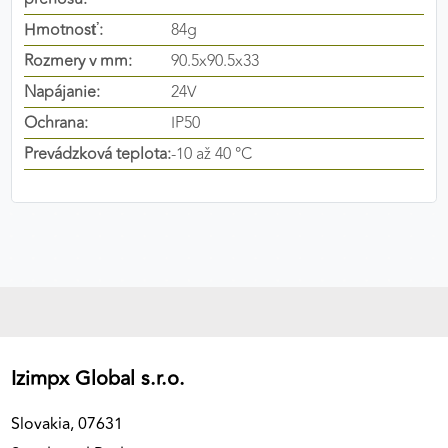
výkon a funkčnosť našich stránok.
Hmotnosť:
84g
Rozmery v mm:
90.5x90.5x33
Google Analytics
Napájanie:
24V
Poskytovateľ:
Google
Ochrana:
IP50
Prevádzková teplota:
-10 až 40 °C
MARKETINGOVÉ COOKIES
Marketingové cookies sa používajú na sledovanie
správania používateľov naprieč webovými
stránkami. Umožňujú nám a našim partnerom
zobrazovať cielenú a relevantnú reklamu, a to na
našom webe aj v reklamných sieťach tretích strán.
Google Ads
Izimpx Global s.r.o.
Poskytovateľ:
Google
Slovakia, 07631