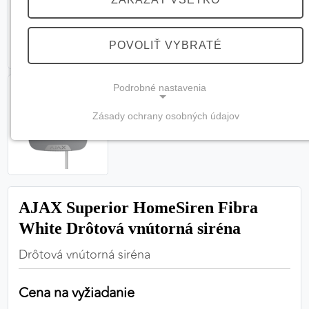
POVOLIŤ VYBRATÉ
Podrobné nastavenia
Zásady ochrany osobných údajov
NEVYHNUTNÉ COOKIES
(vždy aktívne, nemožno vypnúť)
Tieto cookies sú potrebné na správne fungovanie
webovej stránky a bez nich by nebolo možné
AJAX Superior HomeSiren Fibra
zabezpečiť jej plnú funkčnosť.
White Drôtová vnútorná siréna
Nevyhnutné cookies
Drôtová vnútorná siréna
Cena na vyžiadanie
PREFERENČNÉ COOKIES