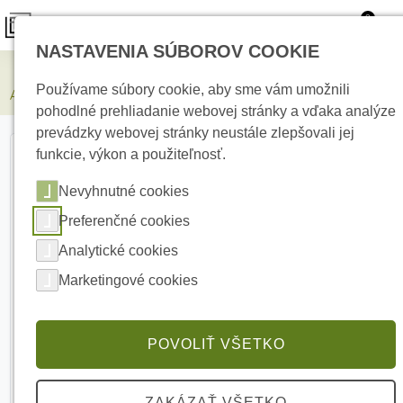
0
NASTAVENIA SÚBOROV COOKIE
Zabezpečovacie systémy
Používame súbory cookie, aby sme vám umožnili
AJAX Superior HomeSiren Fibra White Drôtová vnútorná siréna
pohodlné prehliadanie webovej stránky a vďaka analýze
prevádzky webovej stránky neustále zlepšovali jej
funkcie, výkon a použiteľnosť.
Nevyhnutné cookies
Preferenčné cookies
Analytické cookies
Marketingové cookies
POVOLIŤ VŠETKO
ZAKÁZAŤ VŠETKO