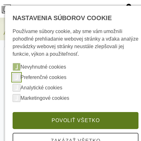
0
NASTAVENIA SÚBOROV COOKIE
Zabezpečovacie systémy
Používame súbory cookie, aby sme vám umožnili
AJAX Superior HomeSiren Fibra Black Drôtová vnútorná siréna
pohodlné prehliadanie webovej stránky a vďaka analýze
prevádzky webovej stránky neustále zlepšovali jej
funkcie, výkon a použiteľnosť.
Nevyhnutné cookies
Preferenčné cookies
Analytické cookies
Marketingové cookies
POVOLIŤ VŠETKO
ZAKÁZAŤ VŠETKO