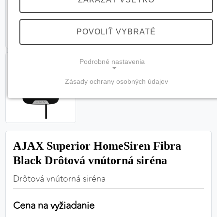
POVOLIŤ VYBRATÉ
Podrobné nastavenia
Zásady ochrany osobných údajov
NEVYHNUTNÉ COOKIES
(vždy aktívne, nemožno vypnúť)
Tieto cookies sú potrebné na správne fungovanie
webovej stránky a bez nich by nebolo možné
AJAX Superior HomeSiren Fibra
zabezpečiť jej plnú funkčnosť.
Black Drôtová vnútorná siréna
Nevyhnutné cookies
Drôtová vnútorná siréna
Cena na vyžiadanie
PREFERENČNÉ COOKIES