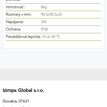
výkon a funkčnosť našich stránok.
Hmotnosť:
84g
Rozmery v mm:
90.5x90.5x33
Google Analytics
Napájanie:
24V
Poskytovateľ:
Google
Ochrana:
IP50
Prevádzková teplota:
-10 až 40 °C
MARKETINGOVÉ COOKIES
Marketingové cookies sa používajú na sledovanie
správania používateľov naprieč webovými
stránkami. Umožňujú nám a našim partnerom
zobrazovať cielenú a relevantnú reklamu, a to na
našom webe aj v reklamných sieťach tretích strán.
Google Ads
Izimpx Global s.r.o.
Poskytovateľ:
Google
Slovakia, 07631