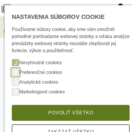
0
NASTAVENIA SÚBOROV COOKIE
Zabezpečovacie systémy
Používame súbory cookie, aby sme vám umožnili
AJAX Superior GlassProtect Fibra White detektor rozbitia skla
pohodlné prehliadanie webovej stránky a vďaka analýze
prevádzky webovej stránky neustále zlepšovali jej
funkcie, výkon a použiteľnosť.
Nevyhnutné cookies
Preferenčné cookies
Analytické cookies
Marketingové cookies
POVOLIŤ VŠETKO
ZAKÁZAŤ VŠETKO