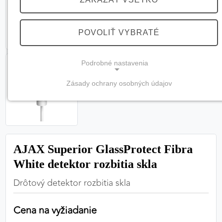
POVOLIŤ VYBRATÉ
Podrobné nastavenia
Zásady ochrany osobných údajov
NEVYHNUTNÉ COOKIES
(vždy aktívne, nemožno vypnúť)
Tieto cookies sú potrebné na správne fungovanie
webovej stránky a bez nich by nebolo možné
AJAX Superior GlassProtect Fibra
zabezpečiť jej plnú funkčnosť.
White detektor rozbitia skla
Nevyhnutné cookies
Drôtový detektor rozbitia skla
Cena na vyžiadanie
PREFERENČNÉ COOKIES