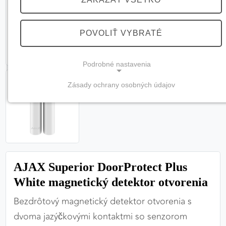
POVOLIŤ VYBRATÉ
Podrobné nastavenia
Zásady ochrany osobných údajov
NEVYHNUTNÉ COOKIES
(vždy aktívne, nemožno vypnúť)
Tieto cookies sú potrebné na správne fungovanie
webovej stránky a bez nich by nebolo možné
zabezpečiť jej plnú funkčnosť.
AJAX Superior DoorProtect Plus
Nevyhnutné cookies
White magnetický detektor otvorenia
Bezdrôtový magnetický detektor otvorenia s
dvoma jazýčkovými kontaktmi so senzorom
PREFERENČNÉ COOKIES