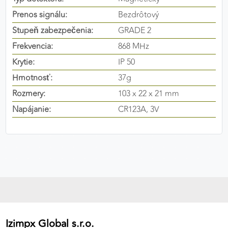
výkon a funkčnosť našich stránok.
Prenos signálu:
Bezdrôtový
Stupeň zabezpečenia:
GRADE 2
Google Analytics
Frekvencia:
868 MHz
Poskytovateľ:
Google
Krytie:
IP 50
Hmotnosť:
37g
Rozmery:
103 x 22 x 21 mm
MARKETINGOVÉ COOKIES
Napájanie:
CR123A, 3V
Marketingové cookies sa používajú na sledovanie
správania používateľov naprieč webovými
stránkami. Umožňujú nám a našim partnerom
zobrazovať cielenú a relevantnú reklamu, a to na
našom webe aj v reklamných sieťach tretích strán.
Google Ads
Poskytovateľ:
Google
Izimpx Global s.r.o.