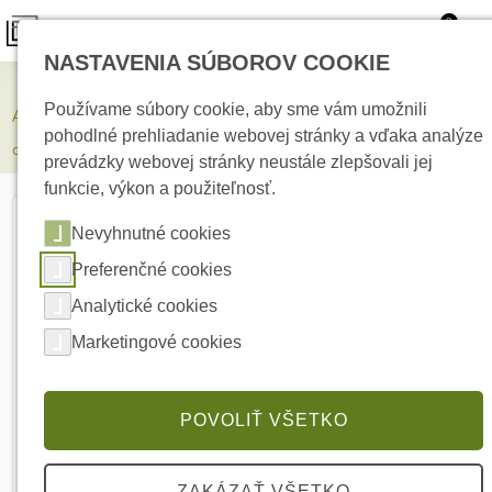
0
NASTAVENIA SÚBOROV COOKIE
Zabezpečovacie systémy
Používame súbory cookie, aby sme vám umožnili
AJAX Superior DoorProtect Plus White magnetický detektor
pohodlné prehliadanie webovej stránky a vďaka analýze
otvorenia
prevádzky webovej stránky neustále zlepšovali jej
funkcie, výkon a použiteľnosť.
Nevyhnutné cookies
Preferenčné cookies
Analytické cookies
Marketingové cookies
POVOLIŤ VŠETKO
ZAKÁZAŤ VŠETKO