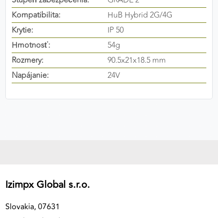
Stupeň zabezpečenia:
GRADE 2
výkon a funkčnosť našich stránok.
Kompatibilita:
HuB Hybrid 2G/4G
Krytie:
IP 50
Google Analytics
Hmotnosť:
54g
Poskytovateľ:
Google
Rozmery:
90.5x21x18.5 mm
Napájanie:
24V
MARKETINGOVÉ COOKIES
Marketingové cookies sa používajú na sledovanie
správania používateľov naprieč webovými
stránkami. Umožňujú nám a našim partnerom
zobrazovať cielenú a relevantnú reklamu, a to na
našom webe aj v reklamných sieťach tretích strán.
Google Ads
Izimpx Global s.r.o.
Poskytovateľ:
Google
Slovakia, 07631