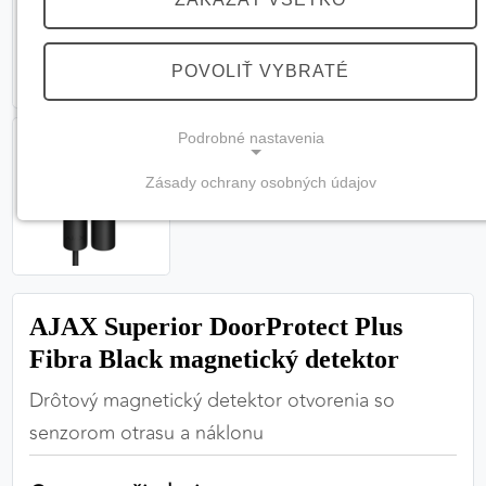
POVOLIŤ VYBRATÉ
Podrobné nastavenia
Zásady ochrany osobných údajov
NEVYHNUTNÉ COOKIES
(vždy aktívne, nemožno vypnúť)
Tieto cookies sú potrebné na správne fungovanie
webovej stránky a bez nich by nebolo možné
AJAX Superior DoorProtect Plus
zabezpečiť jej plnú funkčnosť.
Fibra Black magnetický detektor
Nevyhnutné cookies
Drôtový magnetický detektor otvorenia so
senzorom otrasu a náklonu
PREFERENČNÉ COOKIES