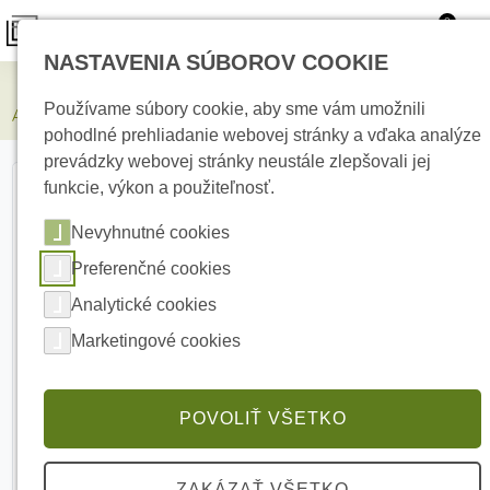
0
NASTAVENIA SÚBOROV COOKIE
Zabezpečovacie systémy
Používame súbory cookie, aby sme vám umožnili
AJAX Superior DoorProtect Plus Fibra Black magnetický detektor
pohodlné prehliadanie webovej stránky a vďaka analýze
prevádzky webovej stránky neustále zlepšovali jej
funkcie, výkon a použiteľnosť.
Nevyhnutné cookies
Preferenčné cookies
Analytické cookies
Marketingové cookies
POVOLIŤ VŠETKO
ZAKÁZAŤ VŠETKO