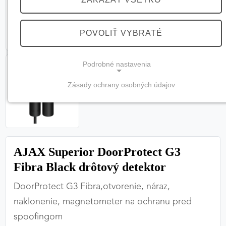
POVOLIŤ VYBRATÉ
Podrobné nastavenia
Zásady ochrany osobných údajov
NEVYHNUTNÉ COOKIES
(vždy aktívne, nemožno vypnúť)
Tieto cookies sú potrebné na správne fungovanie
webovej stránky a bez nich by nebolo možné
AJAX Superior DoorProtect G3
zabezpečiť jej plnú funkčnosť.
Fibra Black drôtový detektor
Nevyhnutné cookies
DoorProtect G3 Fibra,otvorenie, náraz,
naklonenie, magnetometer na ochranu pred
spoofingom
PREFERENČNÉ COOKIES