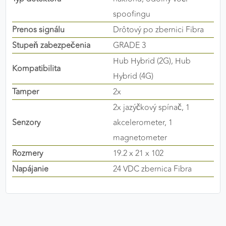
výkon a funkčnosť našich stránok.
spoofingu
Prenos signálu
Drôtový po zbernici Fibra
Google Analytics
Stupeň zabezpečenia
GRADE 3
Poskytovateľ:
Google
Hub Hybrid (2G), Hub
Kompatibilita
Hybrid (4G)
Tamper
2x
MARKETINGOVÉ COOKIES
2x jazýčkový spínač, 1
Marketingové cookies sa používajú na sledovanie
Senzory
akcelerometer, 1
správania používateľov naprieč webovými
stránkami. Umožňujú nám a našim partnerom
magnetometer
zobrazovať cielenú a relevantnú reklamu, a to na
Rozmery
19.2 x 21 x 102
našom webe aj v reklamných sieťach tretích strán.
Napájanie
24 VDC zbernica Fibra
Google Ads
Poskytovateľ:
Google