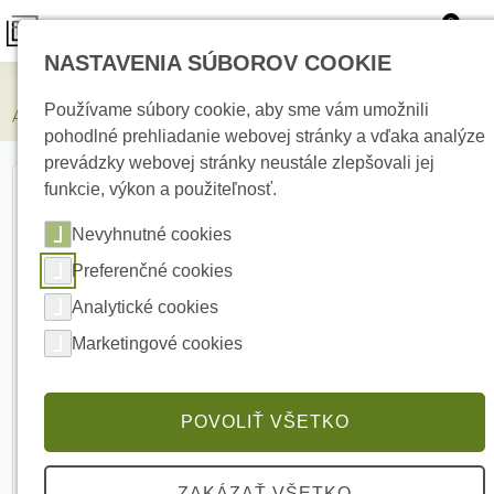
0
NASTAVENIA SÚBOROV COOKIE
Zabezpečovacie systémy
Používame súbory cookie, aby sme vám umožnili
AJAX Superior DoorProtect G3 Fibra Black drôtový detektor
pohodlné prehliadanie webovej stránky a vďaka analýze
prevádzky webovej stránky neustále zlepšovali jej
funkcie, výkon a použiteľnosť.
Nevyhnutné cookies
Preferenčné cookies
Analytické cookies
Marketingové cookies
POVOLIŤ VŠETKO
ZAKÁZAŤ VŠETKO