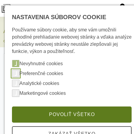
0
NASTAVENIA SÚBOROV COOKIE
Zabezpečovacie systémy
Používame súbory cookie, aby sme vám umožnili
AJAX Superior DoorProtect Fibra White magnetický detektor
pohodlné prehliadanie webovej stránky a vďaka analýze
otvorenia
prevádzky webovej stránky neustále zlepšovali jej
funkcie, výkon a použiteľnosť.
Nevyhnutné cookies
Preferenčné cookies
Analytické cookies
Marketingové cookies
POVOLIŤ VŠETKO
ZAKÁZAŤ VŠETKO