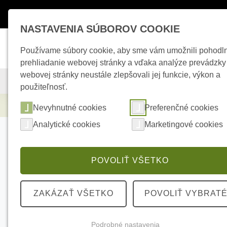
Máte otázky ?
+421 950 242 694
esho
NASTAVENIA SÚBOROV COOKIE
Používame súbory cookie, aby sme vám umožnili pohodl
prehliadanie webovej stránky a vďaka analýze prevádzky
webovej stránky neustále zlepšovali jej funkcie, výkon a
KAMEROVÉ SYSTÉMY
ZABEZPEČOVACIE SYSTÉMY
použiteľnosť.
Zabezpečovacie systémy
AJAX Superior 
Nevyhnutné cookies
Preferenčné cookies
Analytické cookies
Marketingové cookies
POVOLIŤ VŠETKO
ZAKÁZAŤ VŠETKO
POVOLIŤ VYBRAT
Podrobné nastavenia