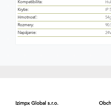
Kompatibilita:
Hu
Preferenčné cookies
Krytie:
IP 
Hmotnosť:
54
Rozmery:
90
ANALYTICKÉ COOKIES
Napájanie:
24
Analytické cookies nám umožňujú meranie výkonu
nášho webu. Ich pomocou určujeme počet návštev a
zdroje návštev našich webových stránok. Dáta získané
pomocou týchto cookies spracovávame anonymne a
súhrnne, bez použitia identifikátorov, ktoré ukazujú na
konkrétnych používateľov nášho webu. Vďaka týmto
cookies môžeme optimalizovať výkon a funkčnosť
našich stránok.
Google Analytics
Poskytovateľ:
Google
Izimpx Global s.r.o.
Obc