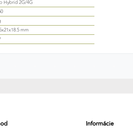
b Hybrid 2G/4G
50
g
.5x21x18.5 mm
V
hod
Informácie