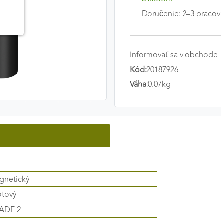
Doručenie: 2–3 pracov
Informovať sa v obchode
Kód:
20187926
Váha:
0.07kg
gnetický
ôtový
ADE 2