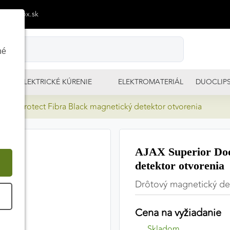
p@izimpx.sk
né
ELEKTRICKÉ KÚRENIE
ELEKTROMATERIÁL
DUOCLIP
DoorProtect Fibra Black magnetický detektor otvorenia
AJAX Superior Doo
detektor otvorenia
Drôtový magnetický de
É
Cena na vyžiadanie
Skladom