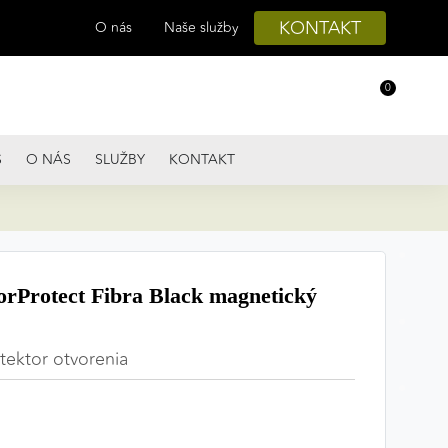
KONTAKT
O nás
Naše služby
0
S
O NÁS
SLUŽBY
KONTAKT
rProtect Fibra Black magnetický
tektor otvorenia