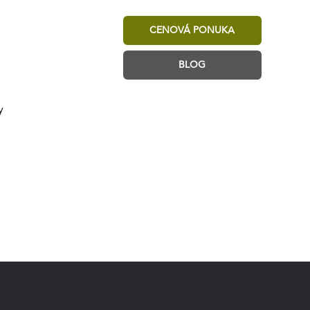
CENOVÁ PONUKA
BLOG
y