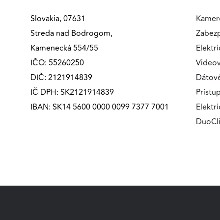
MARKETINGOVÉ COOKIES
Slovakia, 07631
Kamer
Marketingové cookies sa používajú na sledovanie
Streda nad Bodrogom,
Zabez
správania používateľov naprieč webovými stránkami.
Kamenecká 554/55
Elektri
Umožňujú nám a našim partnerom zobrazovať cielenú 
IČO: 55260250
Videov
relevantnú reklamu, a to na našom webe aj v
DIČ: 2121914839
Dátov
reklamných sieťach tretích strán.
IČ DPH: SK2121914839
Prístu
Google Ads
IBAN: SK14 5600 0000 0099 7377 7001
Elektr
DuoCl
Poskytovateľ:
Google