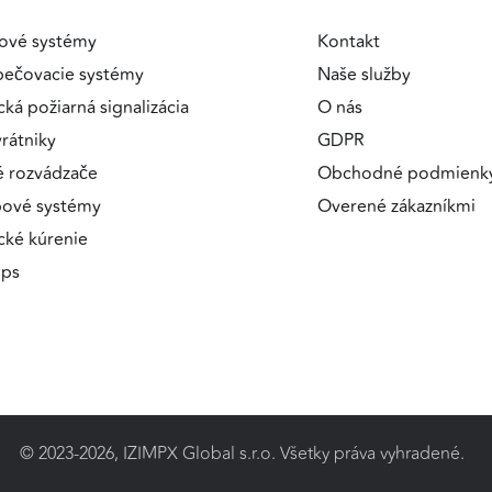
ové systémy
Kontakt
pečovacie systémy
Naše služby
cká požiarná signalizácia
O nás
a
rátniky
GDPR
é rozvádzače
Obchodné podmienk
pové systémy
Overené zákazníkmi
ické kúrenie
ips
© 2023-2026, IZIMPX Global s.r.o. Všetky práva vyhradené.