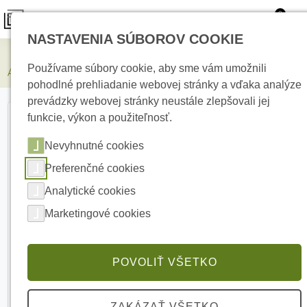
0
NASTAVENIA SÚBOROV COOKIE
Zabezpečovacie systémy
Používame súbory cookie, aby sme vám umožnili
AJAX Superior CombiProtect Fibra Black Drôtový detektor
pohodlné prehliadanie webovej stránky a vďaka analýze
prevádzky webovej stránky neustále zlepšovali jej
funkcie, výkon a použiteľnosť.
Nevyhnutné cookies
Preferenčné cookies
Analytické cookies
Marketingové cookies
POVOLIŤ VŠETKO
ZAKÁZAŤ VŠETKO