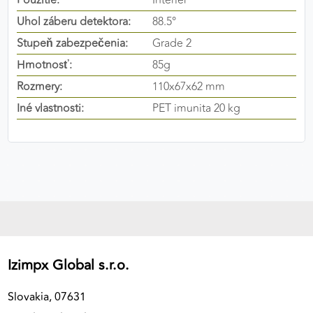
Použitie:
Interiér
výkon a funkčnosť našich stránok.
Uhol záberu detektora:
88.5°
Stupeň zabezpečenia:
Grade 2
Google Analytics
Hmotnosť:
85g
Poskytovateľ:
Google
Rozmery:
110x67x62 mm
Iné vlastnosti:
PET imunita 20 kg
MARKETINGOVÉ COOKIES
Marketingové cookies sa používajú na sledovanie
správania používateľov naprieč webovými
stránkami. Umožňujú nám a našim partnerom
zobrazovať cielenú a relevantnú reklamu, a to na
našom webe aj v reklamných sieťach tretích strán.
Google Ads
Izimpx Global s.r.o.
Poskytovateľ:
Google
Slovakia, 07631