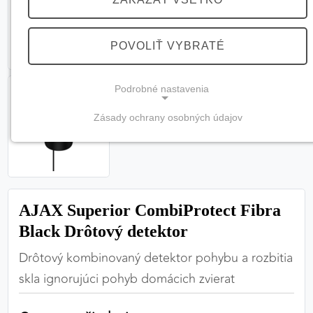
POVOLIŤ VYBRATÉ
Podrobné nastavenia
Zásady ochrany osobných údajov
NEVYHNUTNÉ COOKIES
(vždy aktívne, nemožno vypnúť)
Tieto cookies sú potrebné na správne fungovanie
webovej stránky a bez nich by nebolo možné
AJAX Superior CombiProtect Fibra
zabezpečiť jej plnú funkčnosť.
Black Drôtový detektor
Nevyhnutné cookies
Drôtový kombinovaný detektor pohybu a rozbitia
skla ignorujúci pohyb domácich zvierat
PREFERENČNÉ COOKIES