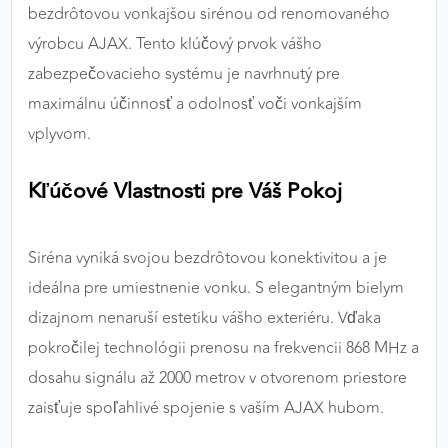
bezdrôtovou vonkajšou sirénou od renomovaného
výkon a funkčnosť našich stránok.
výrobcu AJAX. Tento klúčový prvok vášho
Google Analytics
zabezpečovacieho systému je navrhnutý pre
maximálnu účinnosť a odolnosť voči vonkajším
Poskytovateľ:
Google
vplyvom.
Kľúčové Vlastnosti pre Váš Pokoj
MARKETINGOVÉ COOKIES
Marketingové cookies sa používajú na sledovanie
správania používateľov naprieč webovými
Siréna vyniká svojou bezdrôtovou konektivitou a je
stránkami. Umožňujú nám a našim partnerom
ideálna pre umiestnenie vonku. S elegantným bielym
zobrazovať cielenú a relevantnú reklamu, a to na
našom webe aj v reklamných sieťach tretích strán.
dizajnom nenaruší estetiku vášho exteriéru. Vďaka
pokročilej technológii prenosu na frekvencii 868 MHz a
Google Ads
dosahu signálu až 2000 metrov v otvorenom priestore
Poskytovateľ:
Google
zaisťuje spoľahlivé spojenie s vaším AJAX hubom.