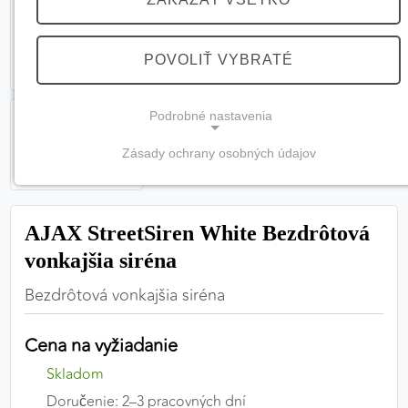
POVOLIŤ VYBRATÉ
Podrobné nastavenia
Zásady ochrany osobných údajov
NEVYHNUTNÉ COOKIES
(vždy aktívne, nemožno vypnúť)
AJAX StreetSiren White Bezdrôtová
Tieto cookies sú potrebné na správne fungovanie
webovej stránky a bez nich by nebolo možné
vonkajšia siréna
zabezpečiť jej plnú funkčnosť.
Bezdrôtová vonkajšia siréna
Nevyhnutné cookies
Cena na vyžiadanie
Skladom
PREFERENČNÉ COOKIES
Doručenie: 2–3 pracovných dní