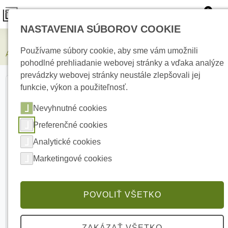
0
NASTAVENIA SÚBOROV COOKIE
Zabezpečovacie systémy
Používame súbory cookie, aby sme vám umožnili
AJAX StreetSiren White Bezdrôtová vonkajšia siréna
pohodlné prehliadanie webovej stránky a vďaka analýze
prevádzky webovej stránky neustále zlepšovali jej
funkcie, výkon a použiteľnosť.
Nevyhnutné cookies
Preferenčné cookies
Analytické cookies
Marketingové cookies
POVOLIŤ VŠETKO
ZAKÁZAŤ VŠETKO