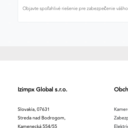
Objavte spoľahlivé riešenie pre zabezpečenie vášho
MARKETINGOVÉ COOKIES
Marketingové cookies sa používajú na sledovanie
správania používateľov naprieč webovými stránkami.
Umožňujú nám a našim partnerom zobrazovať cielenú 
relevantnú reklamu, a to na našom webe aj v
reklamných sieťach tretích strán.
Google Ads
Poskytovateľ:
Google
Izimpx Global s.r.o.
Obc
Slovakia, 07631
Kamer
Streda nad Bodrogom,
Zabez
Kamenecká 554/55
Elektri