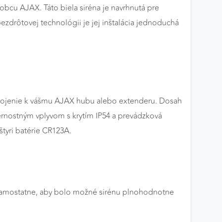
cu AJAX. Táto biela siréna je navrhnutá pre
ezdrôtovej technológii je jej inštalácia jednoduchá
ripojenie k vášmu AJAX hubu alebo extenderu. Dosah
ternostným vplyvom s krytím IP54 a prevádzková
tyri batérie CR123A.
iť samostatne, aby bolo možné sirénu plnohodnotne