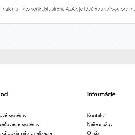
 majetku. Táto vonkajšia siréna AJAX je ideálnou voľbou pre m
a
hod
Informácie
ové systémy
Kontakt
pečovacie systémy
Naše služby
cká požiarná signalizácia
O nás