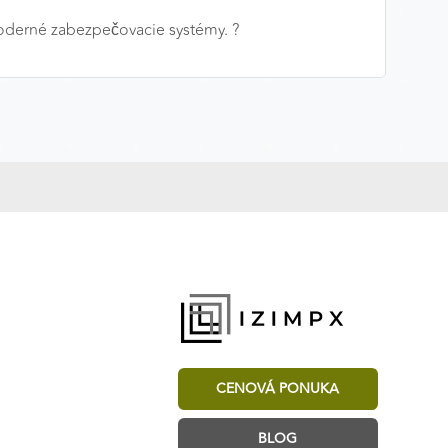
oderné zabezpečovacie systémy. ?️
CENOVÁ PONUKA
BLOG