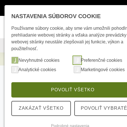
Máte otázky ?
+421 950 242 694
esho
NASTAVENIA SÚBOROV COOKIE
Používame súbory cookie, aby sme vám umožnili pohodl
prehliadanie webovej stránky a vďaka analýze prevádzky
webovej stránky neustále zlepšovali jej funkcie, výkon a
KAMEROVÉ SYSTÉMY
ZABEZPEČOVACIE SYSTÉMY
použiteľnosť.
Zabezpečovacie systémy
AJAX StreetSi
Nevyhnutné cookies
Preferenčné cookies
Analytické cookies
Marketingové cookies
POVOLIŤ VŠETKO
ZAKÁZAŤ VŠETKO
POVOLIŤ VYBRAT
Podrobné nastavenia