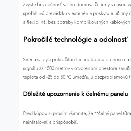
Zvýšte bezpečnosť vášho domova či firmy s našou 
Preferenčné cookies
spoľahlivú prevádzku v exteriéri a poskytuje účinný
a flexibilná, bez potreby komplikovaných káblových
ANALYTICKÉ COOKIES
Pokročilé technológie a odolnosť
Analytické cookies nám umožňujú meranie výkonu
nášho webu. Ich pomocou určujeme počet návštev a
zdroje návštev našich webových stránok. Dáta získané
Siréna sa pýši pokročilou technológiou prenosu na
pomocou týchto cookies spracovávame anonymne a
signálu až 1500 metrov v otvorenom priestore zaruč
súhrnne, bez použitia identifikátorov, ktoré ukazujú na
teplota od -25 do 50 °C umožňujú bezproblémovú f
konkrétnych používateľov nášho webu. Vďaka týmto
cookies môžeme optimalizovať výkon a funkčnosť
našich stránok.
Dôležité upozornenie k čelnému panelu
Google Analytics
Pred kúpou si prosím všimnite, že **čelný panel (B
Poskytovateľ:
Google
nainštalovať a prispôsobiť.