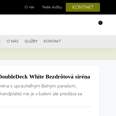
KONTAKT
O nás
Naše služby
0
S
O NÁS
SLUŽBY
KONTAKT
DoubleDeck White Bezdrôtová siréna
iréna s upraviteľným čelným panelom,
andplate) nie je v balení ale predáva sa