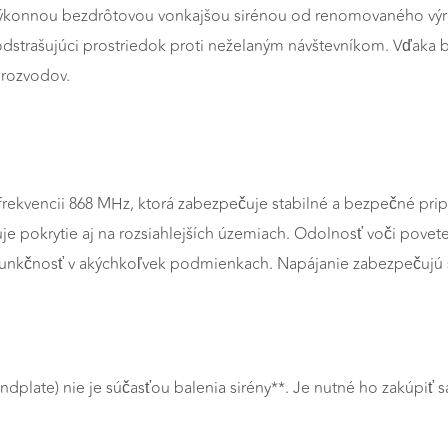
výkonnou bezdrôtovou vonkajšou sirénou od renomovaného výrob
 odstrašujúci prostriedok proti neželaným návštevníkom. Vďaka b
 rozvodov.
 frekvencii 868 MHz, ktorá zabezpečuje stabilné a bezpečné p
uje pokrytie aj na rozsiahlejších územiach. Odolnosť voči pove
unkčnosť v akýchkoľvek podmienkach. Napájanie zabezpečujú š
randplate) nie je súčasťou balenia sirény**. Je nutné ho zakúp