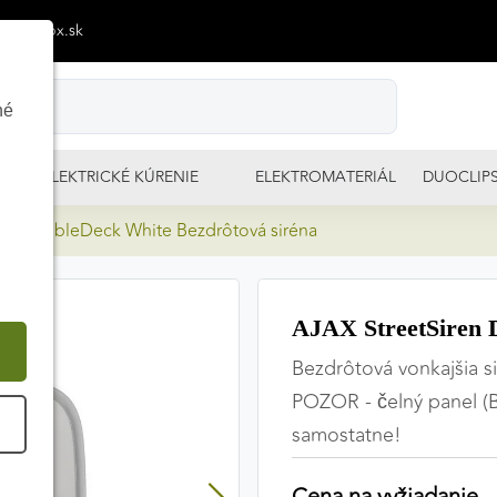
p@izimpx.sk
né
ELEKTRICKÉ KÚRENIE
ELEKTROMATERIÁL
DUOCLIP
ren DoubleDeck White Bezdrôtová siréna
AJAX StreetSiren 
Bezdrôtová vonkajšia s
POZOR - čelný panel (Br
É
samostatne!
Cena na vyžiadanie