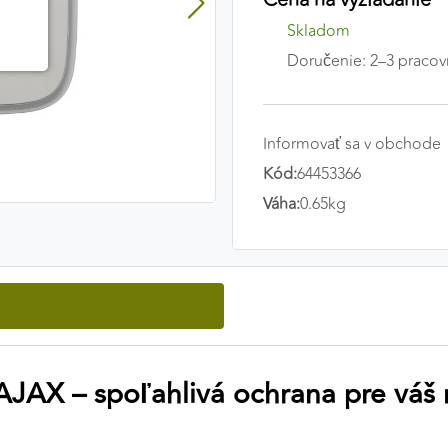
Skladom
Doručenie: 2–3 pracov
Informovať sa v obchode
Kód:
64453366
Váha:
0.65kg
 AJAX – spoľahlivá ochrana pre váš