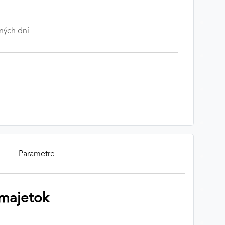
ných dní
Parametre
 majetok