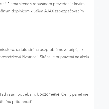
ná čierna siréna v robustnom prevedení s krytím
 ideálnym doplnkom k vašim AJAX zabezpečovacím
iestore, sa táto siréna bezproblémovo pripája k
evádzkovú životnosť. Siréna je pripravená na akciu
zhľad vašim potrebám.
Upozornenie:
Čelný panel nie
diteľnú prítomnosť.