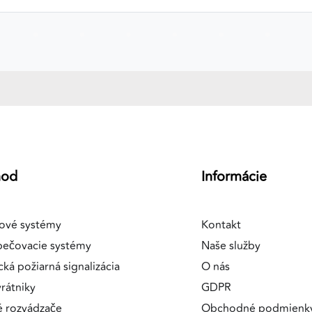
a
hod
Informácie
ové systémy
Kontakt
pečovacie systémy
Naše služby
cká požiarná signalizácia
O nás
rátniky
GDPR
é rozvádzače
Obchodné podmienk