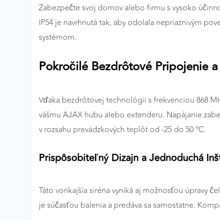
Zabezpečte svoj domov alebo firmu s vysoko účinno
Preferenčné cookies
IP54 je navrhnutá tak, aby odolala nepriaznivým 
systémom.
ANALYTICKÉ COOKIES
Pokročilé Bezdrôtové Pripojenie a
Analytické cookies nám umožňujú meranie výkonu
nášho webu. Ich pomocou určujeme počet návštev a
zdroje návštev našich webových stránok. Dáta získané
Vďaka bezdrôtovej technológii s frekvenciou 868 M
pomocou týchto cookies spracovávame anonymne a
vášmu AJAX hubu alebo extenderu. Napájanie zabezpe
súhrnne, bez použitia identifikátorov, ktoré ukazujú na
v rozsahu prevádzkových teplôt od -25 do 50 °C.
konkrétnych používateľov nášho webu. Vďaka týmto
cookies môžeme optimalizovať výkon a funkčnosť
našich stránok.
Prispôsobiteľný Dizajn a Jednoduchá Inšt
Google Analytics
Táto vonkajšia siréna vyniká aj možnosťou úpravy č
Poskytovateľ:
Google
je súčasťou balenia a predáva sa samostatne. Kompa