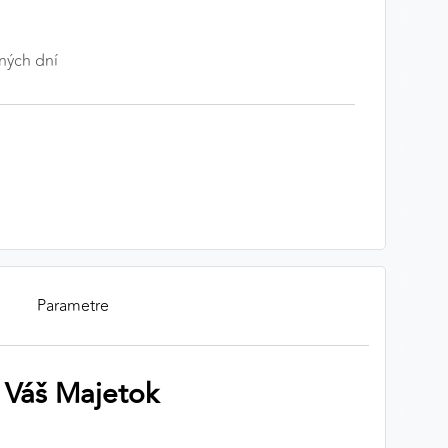
ných dní
Parametre
e Váš Majetok