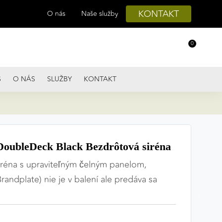
KONTAKT
O nás
Naše služby
0
S
O NÁS
SLUŽBY
KONTAKT
DoubleDeck Black Bezdrôtová siréna
iréna s upraviteľným čelným panelom,
andplate) nie je v balení ale predáva sa