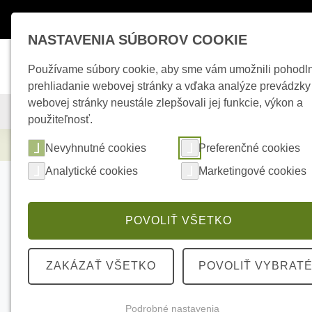
Máte otázky ?
+421 950 242 694
esho
NASTAVENIA SÚBOROV COOKIE
Používame súbory cookie, aby sme vám umožnili pohodl
prehliadanie webovej stránky a vďaka analýze prevádzky
webovej stránky neustále zlepšovali jej funkcie, výkon a
KAMEROVÉ SYSTÉMY
ZABEZPEČOVACIE SYSTÉMY
použiteľnosť.
Zabezpečovacie systémy
AJAX StreetSir
Nevyhnutné cookies
Preferenčné cookies
Analytické cookies
Marketingové cookies
POVOLIŤ VŠETKO
ZAKÁZAŤ VŠETKO
POVOLIŤ VYBRAT
Podrobné nastavenia