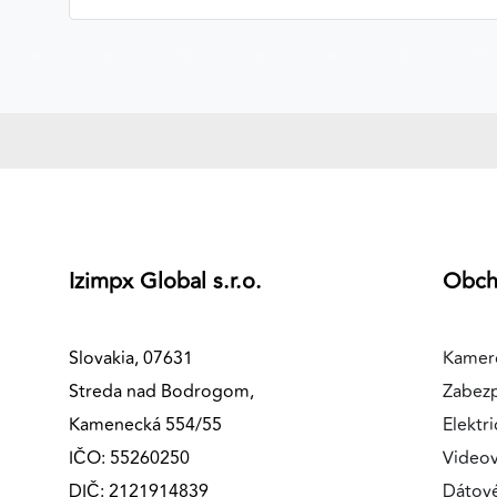
MARKETINGOVÉ COOKIES
Marketingové cookies sa používajú na sledovanie
správania používateľov naprieč webovými stránkami.
Umožňujú nám a našim partnerom zobrazovať cielenú 
relevantnú reklamu, a to na našom webe aj v
reklamných sieťach tretích strán.
Google Ads
Poskytovateľ:
Google
Izimpx Global s.r.o.
Obc
Slovakia, 07631
Kamer
Streda nad Bodrogom,
Zabez
Kamenecká 554/55
Elektri
IČO: 55260250
Videov
DIČ: 2121914839
Dátov