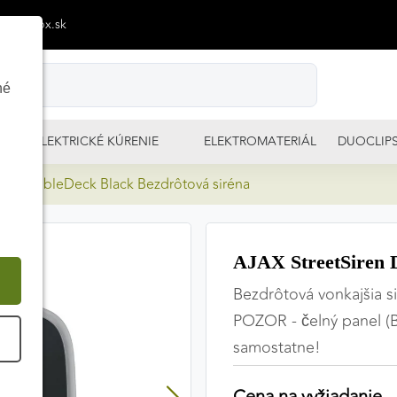
p@izimpx.sk
né
ELEKTRICKÉ KÚRENIE
ELEKTROMATERIÁL
DUOCLIP
en DoubleDeck Black Bezdrôtová siréna
AJAX StreetSiren 
Bezdrôtová vonkajšia s
POZOR - čelný panel (Br
É
samostatne!
Cena na vyžiadanie