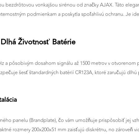
u bezdrôtovou vonkajšou sirénou od značky AJAX. Táto elegant
poveternostným podmienkam a poskytla spoľahlivú ochranu. Je
 Dlhá Životnosť Batérie
Hz a pôsobivým dosahom signálu až 1500 metrov v otvorenom pr
čuje šesť štandardných batérií CR123A, ktoré zaručujú dlhú pr
alácia
elného panelu (Brandplate), čo vám umožňuje prispôsobiť jej v
ktné rozmery 200x200x51 mm zaisťujú diskrétnu, no zároveň vi