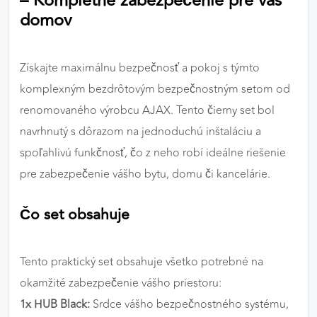
– Kompletné zabezpečenie pre váš
výkon a funkčnosť našich stránok.
domov
Google Analytics
Získajte maximálnu bezpečnosť a pokoj s týmto
Poskytovateľ:
Google
komplexným bezdrôtovým bezpečnostným setom od
renomovaného výrobcu AJAX. Tento čierny set bol
navrhnutý s dôrazom na jednoduchú inštaláciu a
MARKETINGOVÉ COOKIES
spoľahlivú funkčnosť, čo z neho robí ideálne riešenie
Marketingové cookies sa používajú na sledovanie
správania používateľov naprieč webovými
pre zabezpečenie vášho bytu, domu či kancelárie.
stránkami. Umožňujú nám a našim partnerom
zobrazovať cielenú a relevantnú reklamu, a to na
Čo set obsahuje
našom webe aj v reklamných sieťach tretích strán.
Google Ads
Tento praktický set obsahuje všetko potrebné na
okamžité zabezpečenie vášho priestoru:
Poskytovateľ:
Google
1x HUB Black:
Srdce vášho bezpečnostného systému,