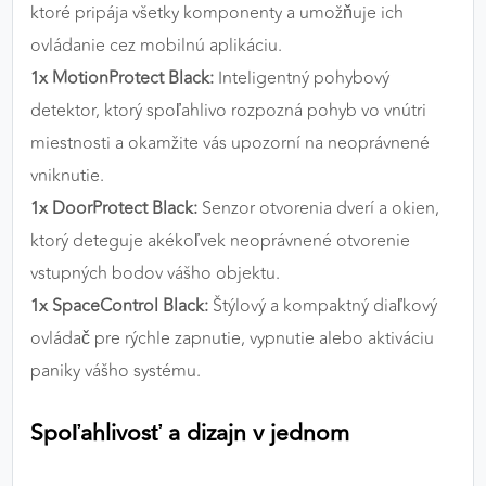
ktoré pripája všetky komponenty a umožňuje ich
ovládanie cez mobilnú aplikáciu.
1x MotionProtect Black:
Inteligentný pohybový
detektor, ktorý spoľahlivo rozpozná pohyb vo vnútri
miestnosti a okamžite vás upozorní na neoprávnené
vniknutie.
1x DoorProtect Black:
Senzor otvorenia dverí a okien,
ktorý deteguje akékoľvek neoprávnené otvorenie
vstupných bodov vášho objektu.
1x SpaceControl Black:
Štýlový a kompaktný diaľkový
ovládač pre rýchle zapnutie, vypnutie alebo aktiváciu
paniky vášho systému.
Spoľahlivosť a dizajn v jednom