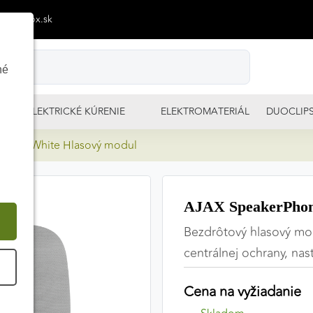
p@izimpx.sk
né
ELEKTRICKÉ KÚRENIE
ELEKTROMATERIÁL
DUOCLIP
hone White Hlasový modul
AJAX SpeakerPhon
Bezdrôtový hlasový mo
centrálnej ochrany, nas
É
Cena na vyžiadanie