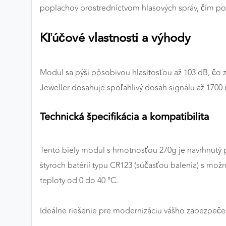
poplachov prostredníctvom hlasových správ, čím pos
Preferenčné cookies
Kľúčové vlastnosti a výhody
ANALYTICKÉ COOKIES
Modul sa pýši pôsobivou hlasitosťou až 103 dB, čo z
Analytické cookies nám umožňujú meranie výkonu
nášho webu. Ich pomocou určujeme počet návštev a
Jeweller dosahuje spoľahlivý dosah signálu až 1700
zdroje návštev našich webových stránok. Dáta získané
pomocou týchto cookies spracovávame anonymne a
Technická špecifikácia a kompatibilita
súhrnne, bez použitia identifikátorov, ktoré ukazujú na
konkrétnych používateľov nášho webu. Vďaka týmto
cookies môžeme optimalizovať výkon a funkčnosť
Tento biely modul s hmotnosťou 270g je navrhnutý
našich stránok.
štyroch batérií typu CR123 (súčasťou balenia) s mož
teploty od 0 do 40 °C.
Google Analytics
Poskytovateľ:
Google
Ideálne riešenie pre modernizáciu vášho zabezpečeni