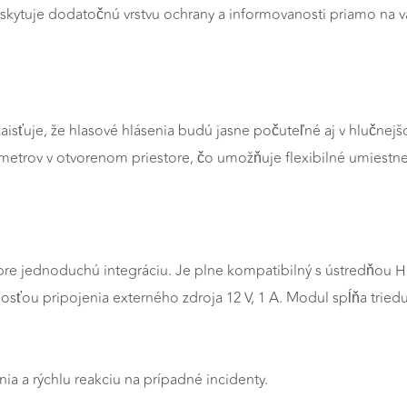
kytuje dodatočnú vrstvu ochrany a informovanosti priamo na v
aisťuje, že hlasové hlásenia budú jasne počuteľné aj v hlučnej
 metrov v otvorenom priestore, čo umožňuje flexibilné umiest
 pre jednoduchú integráciu. Je plne kompatibilný s ústredňou
nosťou pripojenia externého zdroja 12 V, 1 A. Modul spĺňa tried
a a rýchlu reakciu na prípadné incidenty.