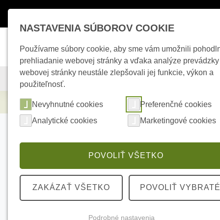
Máte otázky ?
+421 950 242 694
esho
NASTAVENIA SÚBOROV COOKIE
Používame súbory cookie, aby sme vám umožnili pohodl
prehliadanie webovej stránky a vďaka analýze prevádzky
webovej stránky neustále zlepšovali jej funkcie, výkon a
KAMEROVÉ SYSTÉMY
ZABEZPEČOVACIE SYSTÉMY
použiteľnosť.
Zabezpečovacie systémy
AJAX SpeakerP
Nevyhnutné cookies
Preferenčné cookies
Analytické cookies
Marketingové cookies
POVOLIŤ VŠETKO
ZAKÁZAŤ VŠETKO
POVOLIŤ VYBRAT
Podrobné nastavenia