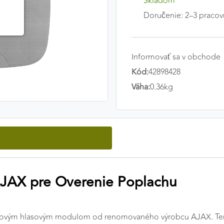
Skladom
Doručenie: 2–3 pracov
Informovať sa v obchode
Kód:
42898428
Váha:
0.36kg
JAX pre Overenie Poplachu
tovým hlasovým modulom od renomovaného výrobcu AJAX. Tento