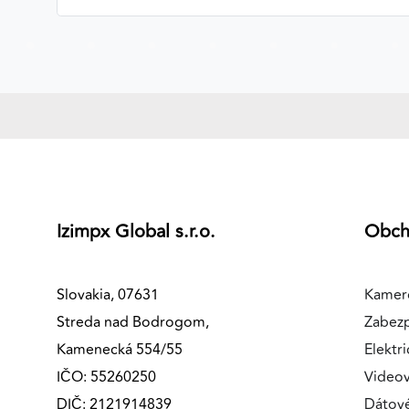
MARKETINGOVÉ COOKIES
Marketingové cookies sa používajú na sledovanie
správania používateľov naprieč webovými stránkami.
Umožňujú nám a našim partnerom zobrazovať cielenú 
relevantnú reklamu, a to na našom webe aj v
reklamných sieťach tretích strán.
Google Ads
Poskytovateľ:
Google
Izimpx Global s.r.o.
Obc
Slovakia, 07631
Kamer
Streda nad Bodrogom,
Zabez
Kamenecká 554/55
Elektri
IČO: 55260250
Videov
DIČ: 2121914839
Dátov