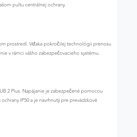
ašom pultu centrálnej ochrany.
šom prostredí. Vďaka pokročilej technológii prenosu
nenie v rámci vášho zabezpečovacieho systému.
 HUB 2 Plus. Napájanie je zabezpečené pomocou
u ochrany IP50 a je navrhnutý pre prevádzkové