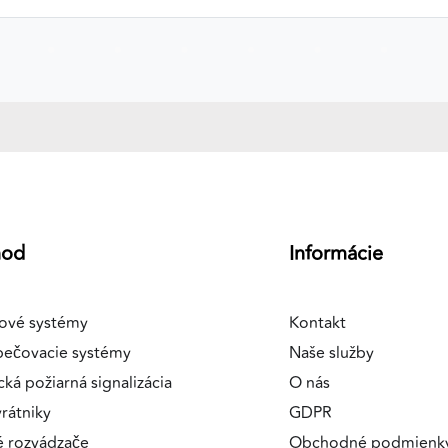
a
hod
Informácie
ové systémy
Kontakt
pečovacie systémy
Naše služby
cká požiarná signalizácia
O nás
rátniky
GDPR
é rozvádzače
Obchodné podmienk