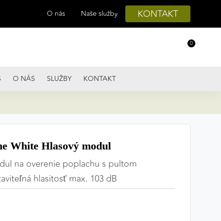
KONTAKT
O nás
Naše služby
0
S
O NÁS
SLUŽBY
KONTAKT
e White Hlasový modul
dul na overenie poplachu s pultom
taviteľná hlasitosť max. 103 dB