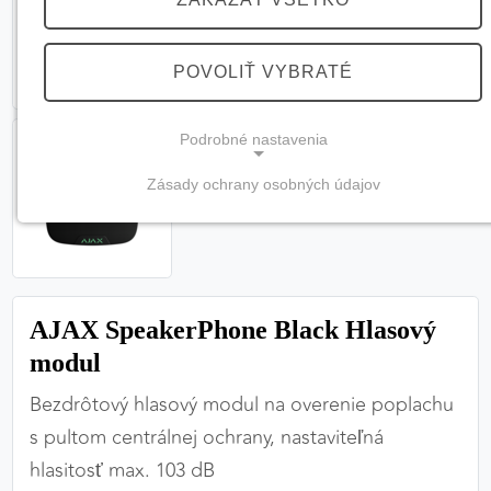
POVOLIŤ VYBRATÉ
Podrobné nastavenia
Zásady ochrany osobných údajov
NEVYHNUTNÉ COOKIES
(vždy aktívne, nemožno vypnúť)
Tieto cookies sú potrebné na správne fungovanie
webovej stránky a bez nich by nebolo možné
AJAX SpeakerPhone Black Hlasový
zabezpečiť jej plnú funkčnosť.
modul
Nevyhnutné cookies
Bezdrôtový hlasový modul na overenie poplachu
s pultom centrálnej ochrany, nastaviteľná
hlasitosť max. 103 dB
PREFERENČNÉ COOKIES