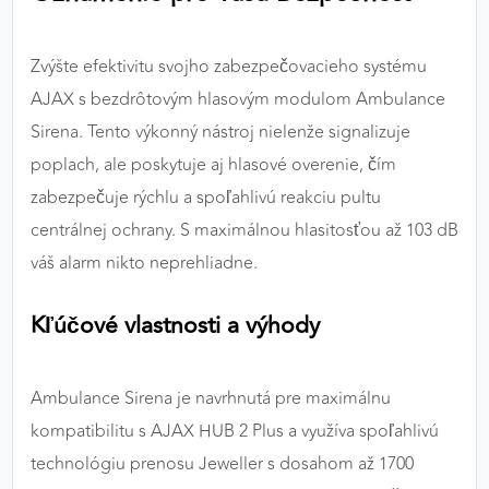
výkon a funkčnosť našich stránok.
Zvýšte efektivitu svojho zabezpečovacieho systému
Google Analytics
AJAX s bezdrôtovým hlasovým modulom Ambulance
Poskytovateľ:
Google
Sirena. Tento výkonný nástroj nielenže signalizuje
poplach, ale poskytuje aj hlasové overenie, čím
zabezpečuje rýchlu a spoľahlivú reakciu pultu
MARKETINGOVÉ COOKIES
centrálnej ochrany. S maximálnou hlasitosťou až 103 dB
Marketingové cookies sa používajú na sledovanie
váš alarm nikto neprehliadne.
správania používateľov naprieč webovými
stránkami. Umožňujú nám a našim partnerom
zobrazovať cielenú a relevantnú reklamu, a to na
Kľúčové vlastnosti a výhody
našom webe aj v reklamných sieťach tretích strán.
Google Ads
Ambulance Sirena je navrhnutá pre maximálnu
kompatibilitu s AJAX HUB 2 Plus a využíva spoľahlivú
Poskytovateľ:
Google
technológiu prenosu Jeweller s dosahom až 1700